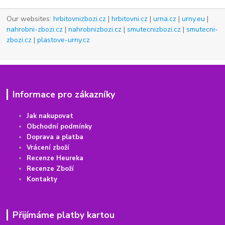
Our websites:
hrbitovnizbozi.cz
|
hrbitovni.cz
|
urna.cz
|
urny.eu
|
nahrobni-zbozi.cz
|
nahrobnizbozi.cz
|
smutecnizbozi.cz
|
smutecni-
zbozi.cz
|
plastove-urny.cz
Informace pro zákazníky
Jak nakupovat
Obchodní podmínky
Doprava a platba
Vrácení
z
boží
Recenze Heureka
Recenze Zboží
Kontakty
Přijímáme platby kartou