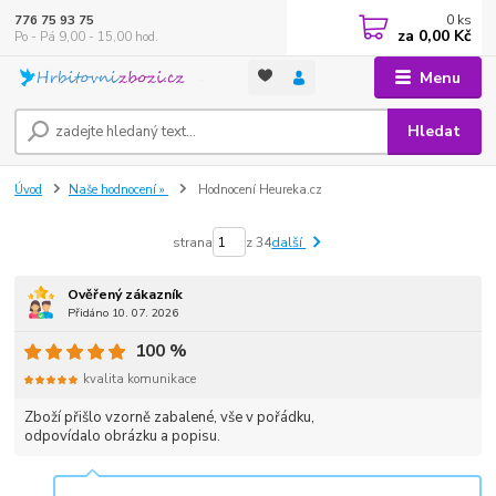
0
ks
776 75 93 75
za
0,00 Kč
Po - Pá 9,00 - 15,00 hod.
Menu
Hledat
Úvod
Naše hodnocení »
Hodnocení Heureka.cz
strana
z 34
další
Ověřený zákazník
Přidáno 10. 07. 2026
100 %
kvalita komunikace
Zboží přišlo vzorně zabalené, vše v pořádku,
odpovídalo obrázku a popisu.