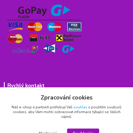
Rychlý kontakt
Zpracování cookies
776 75 93 75
Po - Pá 9,00 - 15,00 hod.
Náš e-shop a partneři potřebují Váš
souhlas
s použitím souborů
cookies, aby Vám mohli zobrazovat informace týkající se Vašich
obchod(zavináč)hrbitovnizbozi.cz
zájmů.