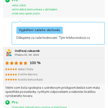
Pro:
velký výběr
velmi dobrá komunikace s obchodem
nízké ceny oproti jiným
Vyjádření našeho obchodu
Děkujeme za vaše hodnocení. Tým hrbitovnizbozi.cz
Ověřený zákazník
Přidáno 03. 06. 2026
100 %
dodací lhůta
kvalita dopravy
kvalita komunikace
Velmi som bola spokojna s ustretovym pristupom,kedze som mala
specificke poziadavky, rychlymi odpovedami a nakoniec kvalitou
vyrobeneho tovaru.
Pro:
Ocenujem individualny pristup a trpezlivost.