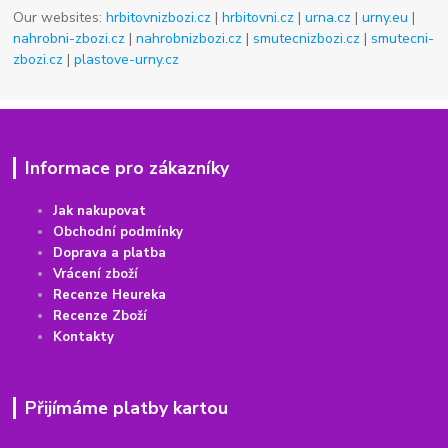
Our websites:
hrbitovnizbozi.cz
|
hrbitovni.cz
|
urna.cz
|
urny.eu
|
nahrobni-zbozi.cz
|
nahrobnizbozi.cz
|
smutecnizbozi.cz
|
smutecni-
zbozi.cz
|
plastove-urny.cz
Informace pro zákazníky
Jak nakupovat
Obchodní podmínky
Doprava a platba
Vrácení
z
boží
Recenze Heureka
Recenze Zboží
Kontakty
Přijímáme platby kartou