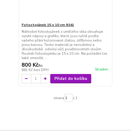
Fotostojánek 15 x 10 cm 9341
Náhrobní fotostojánek z umělého skla obsahuje
vyryté nápisy a grafiku, které jsou ručně podle
vašeho přání kolorované zlatou, stříbrnou nebo
jinou barvou. Tento materiál je nerozbitný a
dlouhodobě odolný vůči povětrnostním vlivům.
Rozměr fotostojánku je 15 x 10 cm. Na požádíní lze
také zmenšit, ...
800 Kč
/
ks
Skladem
661 Kč
bez DPH
Přidat do košíku
strana
z 1