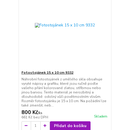
Fotostojánek 15 x 10 cm 9332
Náhrobní fotostojánek z umělého skla obsahuje
vyryté nápisy a grafiku, které jsou ručně podle
vašeho přání kolorované zlatou, stříbrnou nebo
jinou barvou. Tento materiál je nerozbitný a
dlouhodobě odolný vůči povětrnostním vlivům.
Rozměr fotostojánku je 15 x 10 cm. Na požádíní lze
také zmenšit, neb...
800 Kč
/
ks
Skladem
661 Kč
bez DPH
Přidat do košíku