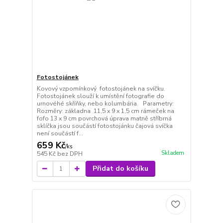
Fotostojánek
Kovový vzpomínkový fotostojánek na svíčku.
Fotostojánek slouží k umístění fotografie do
urnovéhé skříňky, nebo kolumbária. Parametry:
Rozměry: základna 11,5 x 9 x 1,5 cm rámeček na
fofo 13 x 9 cm povrchová úprava matně stříbrná
sklíčka jsou součástí fotostojánku čajová svíčka
není součástí f...
659 Kč
/
ks
Skladem
545 Kč
bez DPH
Přidat do košíku