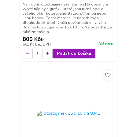
Náhrobní fotostojánek z umělého skla obsahuje
vyryté nápisy a grafiku, které jsou ručně podle
vašeho přání kolorované zlatou, stříbrnou nebo
jinou barvou. Tento materiál je nerozbitný a
dlouhodobě odolný vůči povětrnostním vlivům.
Rozměr fotostojánku je 15 x 10 cm. Na požádíní lze
také zmenšit, n...
800 Kč
/
ks
Skladem
661 Kč
bez DPH
Přidat do košíku