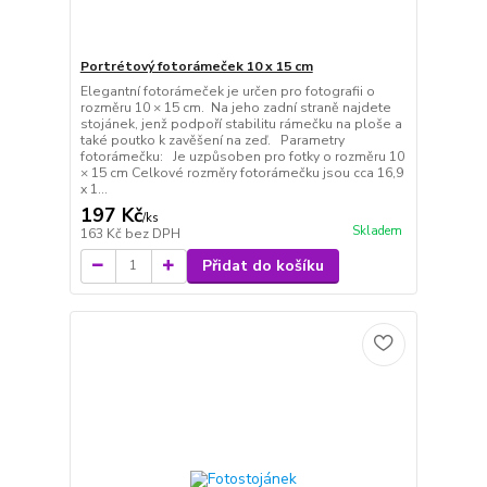
Portrétový fotorámeček 10 x 15 cm
Elegantní fotorámeček je určen pro fotografii o
rozměru 10 × 15 cm. Na jeho zadní straně najdete
stojánek, jenž podpoří stabilitu rámečku na ploše a
také poutko k zavěšení na zeď. Parametry
fotorámečku: Je uzpůsoben pro fotky o rozměru 10
× 15 cm Celkové rozměry fotorámečku jsou cca 16,9
x 1...
197 Kč
/
ks
Skladem
163 Kč
bez DPH
Přidat do košíku