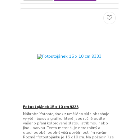
Fotostojánek 15 x 10 cm 9333
Náhrobní fotostojánek z umělého skla obsahuje
vyryté nápisy a grafiku, které jsou ručně podle
vašeho přání kolorované zlatou, stříbrnou nebo
jinou barvou. Tento materiál je nerozbitný a
dlouhodobě odolný vůči povětrnostním vlivům.
Rozměr fotostojánku je 15 x 10 cm. Na požádíní lze