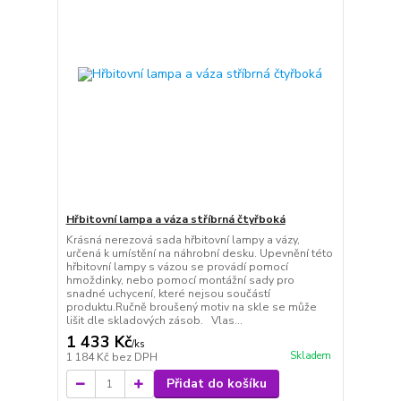
Hřbitovní lampa a váza stříbrná čtyřboká
Krásná nerezová sada hřbitovní lampy a vázy,
určená k umístění na náhrobní desku. Upevnění této
hřbitovní lampy s vázou se provádí pomocí
hmoždinky, nebo pomocí montážní sady pro
snadné uchycení, které nejsou součástí
produktu.Ručně broušený motiv na skle se může
lišit dle skladových zásob. Vlas...
1 433 Kč
/
ks
Skladem
1 184 Kč
bez DPH
Přidat do košíku