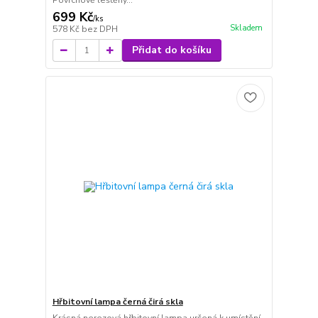
Povrchově leštěný...
699 Kč
/
ks
Skladem
578 Kč
bez DPH
Přidat do košíku
Hřbitovní lampa černá čirá skla
Krásná nerezová hřbitovní lampa určená k umístění