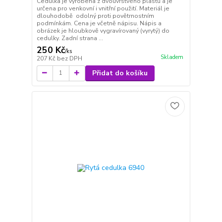
Cedulka je vyrobena z dvouvrstvého plastu a je
určena pro venkovní i vnitřní použití. Materiál je
dlouhodobě odolný proti povětrnostním
podmínkám. Cena je včetně nápisu. Nápis a
obrázek je hloubkově vygravírovaný (vyrytý) do
cedulky. Zadní strana ...
250 Kč
/
ks
Skladem
207 Kč
bez DPH
Přidat do košíku