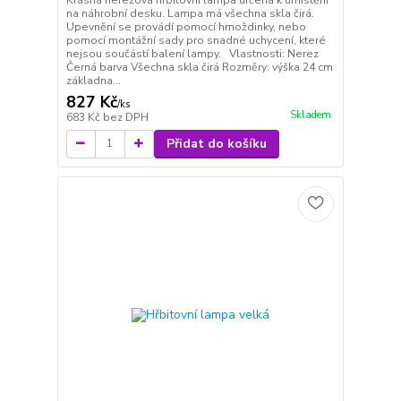
na náhrobní desku. Lampa má všechna skla čirá.
Upevnění se provádí pomocí hmoždinky, nebo
pomocí montážní sady pro snadné uchycení, které
nejsou součástí balení lampy. Vlastnosti: Nerez
Černá barva Všechna skla čirá Rozměry: výška 24 cm
základna...
827 Kč
/
ks
Skladem
683 Kč
bez DPH
Přidat do košíku