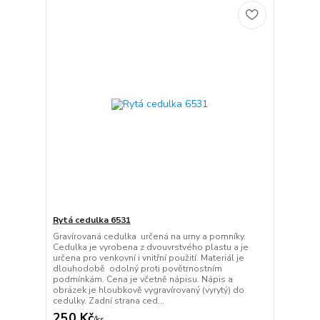
Rytá cedulka 6531
Gravírovaná cedulka určená na urny a pomníky.
Cedulka je vyrobena z dvouvrstvého plastu a je
určena pro venkovní i vnitřní použití. Materiál je
dlouhodobě odolný proti povětrnostním
podmínkám. Cena je včetně nápisu. Nápis a
obrázek je hloubkově vygravírovaný (vyrytý) do
cedulky. Zadní strana ced...
250 Kč
/
ks