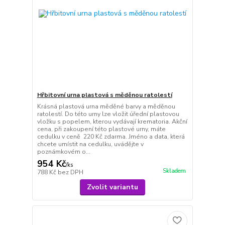
Hřbitovní urna plastová s měděnou ratolestí
Krásná plastová urna měděné barvy a měděnou
ratolestí. Do této urny lze vložit úřední plastovou
vložku s popelem, kterou vydávají krematoria. Akční
cena, při zakoupení této plastové urny, máte
cedulku v ceně 220 Kč zdarma. Jméno a data, která
chcete umístit na cedulku, uvádějte v
poznámkovém o...
954 Kč
/
ks
Skladem
788 Kč
bez DPH
Zvolit variantu