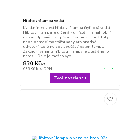
Hřbitovní lampa velká
Kvalitní nerezová hřbitovní lampa čtyřboká velká.
Hřbitovní lampa je určená k umístění na náhrobní
desku. Upevnění se provádí pomocí hmoždinky,
nebo pomocí montážní sady pro snadné
uchycení,které nejsou součástí balení lampy.
Základní varianta hřbitovní lampy je z leštěného
nerezu. Dále je možno vyb...
830 Kč
/
ks
Skladem
686 Kč
bez DPH
Zvolit variantu