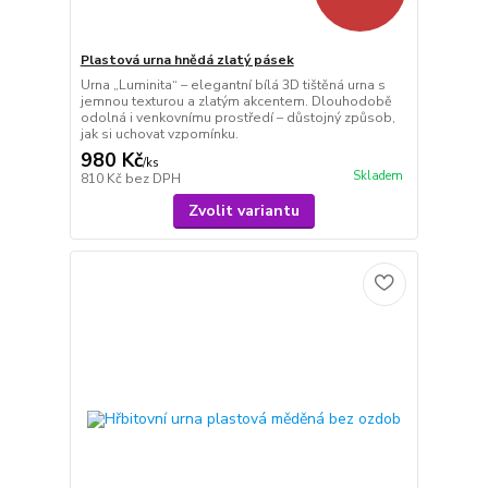
Plastová urna hnědá zlatý pásek
Urna „Luminita“ – elegantní bílá 3D tištěná urna s
jemnou texturou a zlatým akcentem. Dlouhodobě
odolná i venkovnímu prostředí – důstojný způsob,
jak si uchovat vzpomínku.
980 Kč
/
ks
Skladem
810 Kč
bez DPH
Zvolit variantu