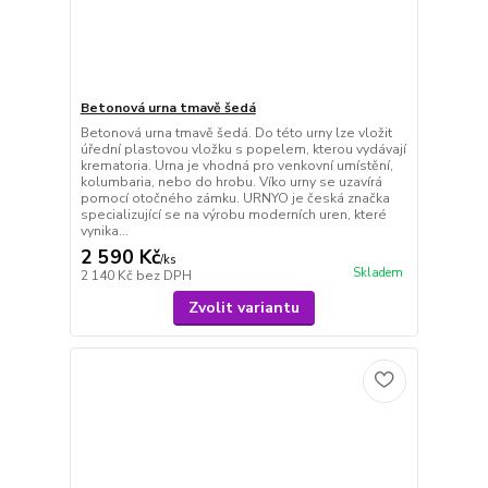
Betonová urna tmavě šedá
Betonová urna tmavě šedá. Do této urny lze vložit
úřední plastovou vložku s popelem, kterou vydávají
krematoria. Urna je vhodná pro venkovní umístění,
kolumbaria, nebo do hrobu. Víko urny se uzavírá
pomocí otočného zámku. URNYO je česká značka
specializující se na výrobu moderních uren, které
vynika...
2 590 Kč
/
ks
Skladem
2 140 Kč
bez DPH
Zvolit variantu