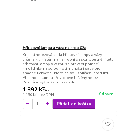
Hřbitovní lampa a váza na hrob 02a
Krásná nerezová sada hřbitovní lampy a vázy,
určená k umístění na náhrobní desku. Upevnění této
hřbitovní lampy s vázou se provádí pomocí
hmoždinky, nebo pomocí montážní sady pro
snadné uchycení, které nejsou součástí produktu.
Vlastnosti lampa: Povrchově leštěný nerez
Rozměry: výška 22 cm základn...
1 392 Kč
/
ks
Skladem
1 150 Kč
bez DPH
Přidat do košíku