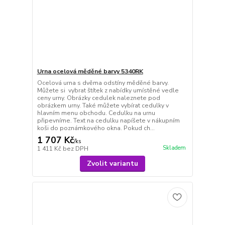
Urna ocelová měděné barvy 5340RK
Ocelová urna s dvěma odstíny měděné barvy.
Můžete si vybrat štítek z nabídky umístěné vedle
ceny urny. Obrázky cedulek naleznete pod
obrázkem urny. Také můžete vybírat cedulky v
hlavním menu obchodu. Cedulku na urnu
připevníme. Text na cedulku napíšete v nákupním
koši do poznámkového okna. Pokud ch...
1 707 Kč
/
ks
Skladem
1 411 Kč
bez DPH
Zvolit variantu