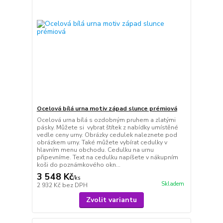
Ocelová bílá urna motiv západ slunce prémiová
Ocelová urna bílá s ozdobným pruhem a zlatými
pásky. Můžete si vybrat štítek z nabídky umístěné
vedle ceny urny. Obrázky cedulek naleznete pod
obrázkem urny. Také můžete vybírat cedulky v
hlavním menu obchodu. Cedulku na urnu
připevníme. Text na cedulku napíšete v nákupním
koši do poznámkového okn...
3 548 Kč
/
ks
Skladem
2 932 Kč
bez DPH
Zvolit variantu