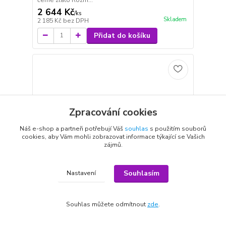
2 644 Kč
/
ks
Skladem
2 185 Kč
bez DPH
Přidat do košíku
Zpracování cookies
Náš e-shop a partneři potřebují Váš
souhlas
s použitím souborů
cookies, aby Vám mohli zobrazovat informace týkající se Vašich
zájmů.
Souhlasím
Nastavení
Souhlas můžete odmítnout
zde
.
Hřbitovní lampa a váza šestiboká zlatá
Krásná nerezová sada hřbitovní lampy a vázy,