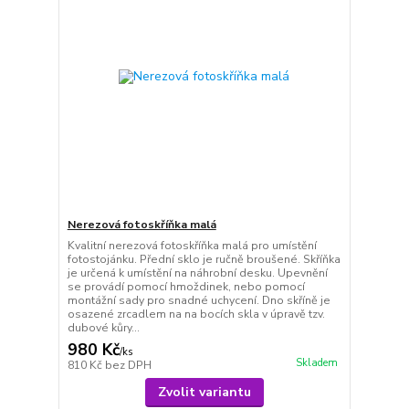
Nerezová fotoskříňka malá
Kvalitní nerezová fotoskříňka malá pro umístění
fotostojánku. Přední sklo je ručně broušené. Skříňka
je určená k umístění na náhrobní desku. Upevnění
se provádí pomocí hmoždinek, nebo pomocí
montážní sady pro snadné uchycení. Dno skříně je
osazené zrcadlem na na bocích skla v úpravě tzv.
dubové kůry...
980 Kč
/
ks
Skladem
810 Kč
bez DPH
Zvolit variantu