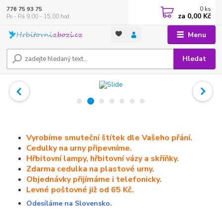
0
ks
776 75 93 75
za
0,00 Kč
Po - Pá 9,00 - 15,00 hod.
Menu
Hledat
Vyrobíme smuteční štítek dle Vašeho přání.
Cedulky na urny připevníme.
Hřbitovní lampy, hřbitovní vázy a skříňky.
Zdarma cedulka na plastové urny.
Objednávky přijímáme i telefonicky.
Levné poštovné již od 65 Kč.
Odesíláme na Slovensko.