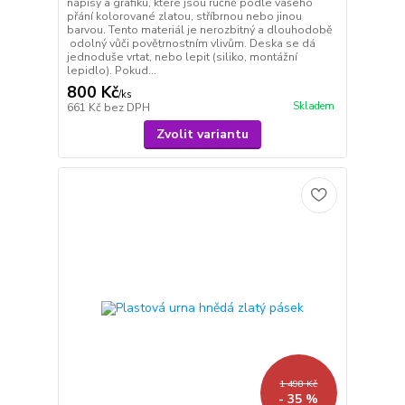
nápisy a grafiku, které jsou ručně podle vašeho
přání kolorované zlatou, stříbrnou nebo jinou
barvou. Tento materiál je nerozbitný a dlouhodobě
odolný vůči povětrnostním vlivům. Deska se dá
jednoduše vrtat, nebo lepit (siliko, montážní
lepidlo). Pokud...
800 Kč
/
ks
Skladem
661 Kč
bez DPH
Zvolit variantu
1 498 Kč
- 35 %