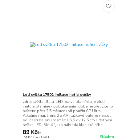
Led svíčka 17502 imitace hořící svíčky
zdroj světla: žlutá LED barva plamínku je žlutá
imituje plamínek poblikáváním doba nepřetržitého
svícení: přes 2,5 měsíce (při použití GP Ultra
Alkaline) napájení: 2 x AA (tužkové baterie nejsou
součástí balení) rozměr: š 5,5 x v 12,5 cm Hřbitovní
svíčka LED. Slouží jako náhrada klasické hřbit...
89 Kč
/
ks
Skladem
74 Kč
bez DPH