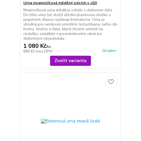
Urna mramolitová měděný odstín s růží
Mramolitová urna měděný odstín s dekorem růže.
Do této urny lze vložit úřední plastovou vložku s
popelem, kterou vydávají krematoria. Urna je
vhodná pro venkovní umístění, kolumbaria, nebo do
hrobu. Jméno a data, která chcete umístit na
cedulku, uvádějte v poznámkovém okně po
dokončení objednávky ...
1 080 Kč
/
ks
Skladem
893 Kč
bez DPH
Zvolit variantu