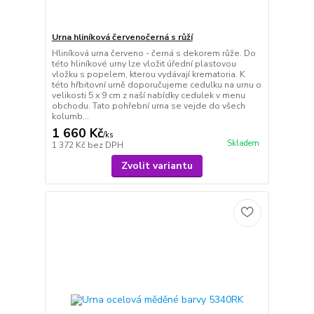
Urna hliníková červenočerná s růží
Hliníková urna červeno - černá s dekorem růže. Do
této hliníkové urny lze vložit úřední plastovou
vložku s popelem, kterou vydávají krematoria. K
této hřbitovní urně doporučujeme cedulku na urnu o
velikosti 5 x 9 cm z naší nabídky cedulek v menu
obchodu. Tato pohřební urna se vejde do všech
kolumb...
1 660 Kč
/
ks
Skladem
1 372 Kč
bez DPH
Zvolit variantu