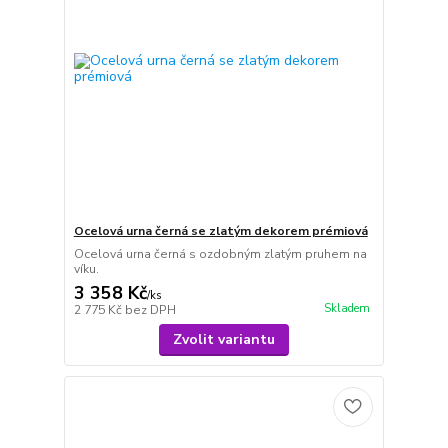
Ocelová urna černá se zlatým dekorem prémiová
Ocelová urna černá s ozdobným zlatým pruhem na
víku.
3 358 Kč
/
ks
Skladem
2 775 Kč
bez DPH
Zvolit variantu