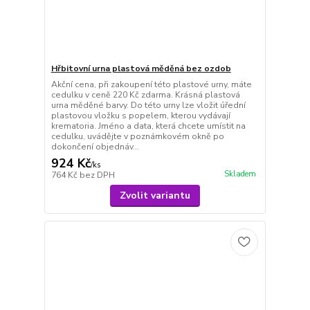
Hřbitovní urna plastová měděná bez ozdob
Akční cena, při zakoupení této plastové urny, máte
cedulku v ceně 220 Kč zdarma. Krásná plastová
urna měděné barvy. Do této urny lze vložit úřední
plastovou vložku s popelem, kterou vydávají
krematoria. Jméno a data, která chcete umístit na
cedulku, uvádějte v poznámkovém okně po
dokončení objednáv...
924 Kč
/
ks
Skladem
764 Kč
bez DPH
Zvolit variantu