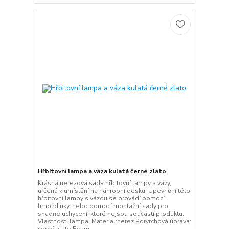
Hřbitovní lampa a váza kulatá černé zlato
Krásná nerezová sada hřbitovní lampy a vázy,
určená k umístění na náhrobní desku. Upevnění této
hřbitovní lampy s vázou se provádí pomocí
hmoždinky, nebo pomocí montážní sady pro
snadné uchycení, které nejsou součástí produktu.
Vlastnosti lampa: Material:nerez Porvrchová úprava:
černé zlato Rozm...