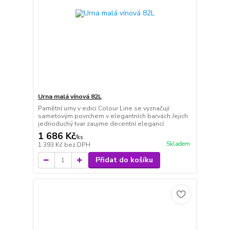
Urna malá vínová 82L
Pamětní urny v edici Colour Line se vyznačují
sametovým povrchem v elegantních barvách.Jejich
jednoduchý tvar zaujme decentní elegancí.
1 686 Kč
/
ks
Skladem
1 393 Kč
bez DPH
Přidat do košíku