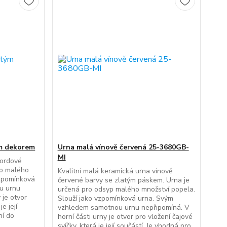
ým dekorem
Urna malá vínově červená 25-3680GB-
MI
bordové
yp malého
Kvalitní malá keramická urna vínově
vzpomínková
červené barvy se zlatým páskem. Urna je
u urnu
určená pro odsyp malého množství popela.
 je otvor
Slouží jako vzpomínková urna. Svým
e její
vzhledem samotnou urnu nepřipomíná. V
ní do
horní části urny je otvor pro vložení čajové
svíčky, která je její součástí. Je vhodná pro