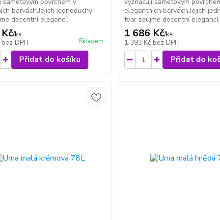
jí sametovým povrchem v
vyznačují sametovým povrche
ích barvách.Jejich jednoduchý
elegantních barvách.Jejich je
jme decentní elegancí.
tvar zaujme decentní elegancí.
 Kč
1 686 Kč
/
ks
/
ks
Skladem
č
bez DPH
1 393 Kč
bez DPH
Přidat do košíku
Přidat do ko