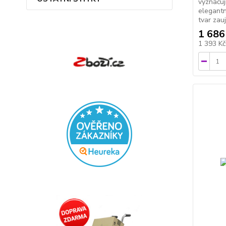
vyznaču
elegantn
tvar zau
1 686
1 393 K