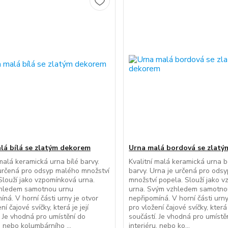
lá bílá se zlatým dekorem
Urna malá bordová se zlat
 malá keramická urna bílé barvy.
Kvalitní malá keramická urna 
určená pro odsyp malého množství
barvy. Urna je určená pro ods
Slouží jako vzpomínková urna.
množství popela. Slouží jako 
hledem samotnou urnu
urna. Svým vzhledem samotno
íná. V horní části urny je otvor
nepřipomíná. V horní části urny
ní čajové svíčky, která je její
pro vložení čajové svíčky, která j
. Je vhodná pro umístění do
součástí. Je vhodná pro umístě
, nebo kolumbárního ...
interiéru, nebo ko...