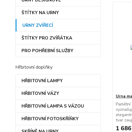
URNY DESIGNOVÉ
ŠTÍTKY NA URNY
URNY ZVÍŘECÍ
ŠTÍTKY PRO ZVÍŘÁTKA
PRO POHŘEBNÍ SLUŽBY
Hřbitovní doplňky
HŘBITOVNÍ LAMPY
HŘBITOVNÍ VÁZY
Urna ma
Pamětní 
HŘBITOVNÍ LAMPA S VÁZOU
vyznaču
elegantn
HŘBITOVNÍ FOTOSKŘÍŇKY
tvar zau
1 686
SKŘÍNĚ NA URNY