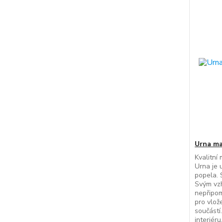
Urna ma
Kvalitní
Urna je 
popela. 
Svým vz
nepřipom
pro vlože
součástí
interiéru