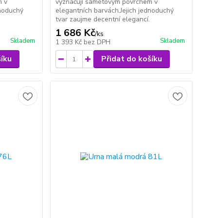
m v
vyznačují sametovým povrchem v
dnoduchý
elegantních barvách.Jejich jednoduchý
tvar zaujme decentní elegancí.
1 686 Kč
/
ks
Skladem
Skladem
1 393 Kč
bez DPH
šíku
Přidat do košíku