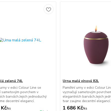
lá zelená 74L
Urna malá vínová 82L
urny v edici Colour Line se
Pamětní urny v edici Colour Li
jí sametovým povrchem v
vyznačují sametovým povrche
ích barvách.Jejich jednoduchý
elegantních barvách.Jejich je
jme decentní elegancí.
tvar zaujme decentní elegancí.
 Kč
1 686 Kč
/
ks
/
ks