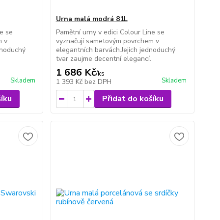
Urna malá modrá 81L
ne se
Pamětní urny v edici Colour Line se
m v
vyznačují sametovým povrchem v
ednoduchý
elegantních barvách.Jejich jednoduchý
tvar zaujme decentní elegancí.
1 686 Kč
/
ks
Skladem
Skladem
1 393 Kč
bez DPH
šíku
Přidat do košíku