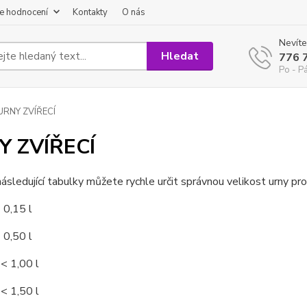
e hodnocení
Kontakty
O nás
Nevíte
Hledat
776 
Po - P
URNY ZVÍŘECÍ
Y ZVÍŘECÍ
ásledující tabulky můžete rychle určit správnou velikost urny pro
 0,15 l
 0,50 l
< 1,00 l
< 1,50 l