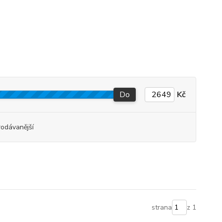
Do
Kč
rodávanější
strana
z 1