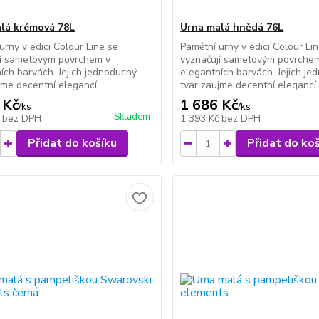
lá krémová 78L
Urna malá hnědá 76L
urny v edici Colour Line se
Pamětní urny v edici Colour Li
jí sametovým povrchem v
vyznačují sametovým povrche
ích barvách. Jejich jednoduchý
elegantních barvách. Jejich j
jme decentní elegancí.
tvar zaujme decentní elegancí.
 Kč
1 686 Kč
/
ks
/
ks
Skladem
č
bez DPH
1 393 Kč
bez DPH
Přidat do košíku
Přidat do ko