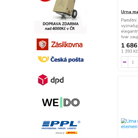
Urna ma
Pamětní 
vyznaču
elegantn
tvar zau
1 686
1 393 K