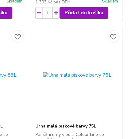
Skladem
Skladem
1 393 Kč
bez DPH
šíku
Přidat do košíku
3L
Urna malá pískové barvy 75L
ne se
Pamětní urny v edici Colour Line se