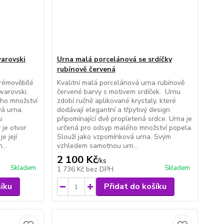
arovski
Urna malá porcelánová se srdíčky
rubínově červená
krémověbílé
Kvalitní malá porcelánová urna rubínově
warovski.
červené barvy s motivem srdíček. Urnu
ého množství
zdobí ručně aplikované krystaly, které
vá urna.
dodávají elegantní a třpytivý design
u
připomínající dvě propletená srdce. Urna je
 je otvor
určená pro odsyp malého množství popela.
e její
Slouží jako vzpomínková urna. Svým
...
vzhledem samotnou urn...
2 100 Kč
/
ks
Skladem
Skladem
1 736 Kč
bez DPH
šíku
Přidat do košíku