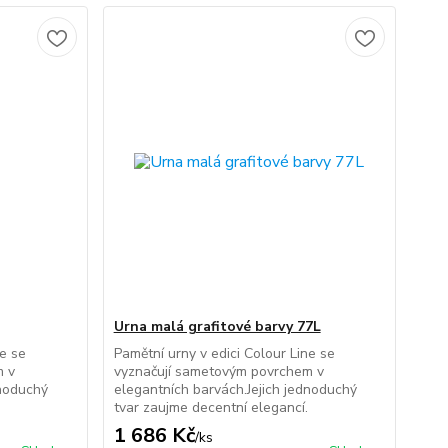
Urna malá grafitové barvy 77L
ne se
Pamětní urny v edici Colour Line se
m v
vyznačují sametovým povrchem v
dnoduchý
elegantních barvách.Jejich jednoduchý
tvar zaujme decentní elegancí.
1 686 Kč
/
ks