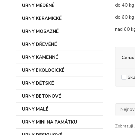
do 40 kg 
URNY MĚDĚNÉ
do 60 kg 
URNY KERAMICKÉ
nad 60 kg
URNY MOSAZNÉ
URNY DŘEVĚNÉ
URNY KAMENNÉ
Cena:
URNY EKOLOGICKÉ
Skl
URNY DĚTSKÉ
URNY BETONOVÉ
URNY MALÉ
Nejnově
URNY MINI NA PAMÁTKU
Zobrazuji 