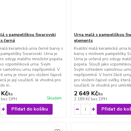
lá s pampeliškou Swarovski
Urna malá s pampeliškou Sw
s černá
elements
 malá keramická urna černé barvy s
Kvalitní malá keramická urna 
pampelišky Swarovski. Urna je
barvy s motivem pampelišky S
ro odsyp malého množství popela.
Urna je určená pro odsyp mal
ako vzpomínková urna. Svým
popela. Slouží jako vzpomínko
m samotnou urnu nepřipomíná. V
Svým vzhledem samotnou urn
ti urny je otvor pro vložení čajové
nepřipomíná. V horní části urny
terá je její součástí. Je vhodná pro
pro vložení čajové svíčky, která j
do in...
součástí. Je vhodná pro umístěn
 Kč
2 649 Kč
/
ks
/
ks
Skladem
č
bez DPH
2 189 Kč
bez DPH
Přidat do košíku
Přidat do ko