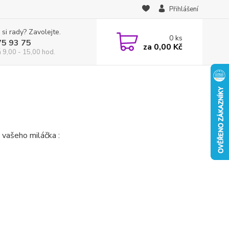
Přihlášení
 si rady? Zavolejte.
0
ks
75 93 75
za
0,00 Kč
á 9,00 - 15,00 hod.
 vašeho miláčka :