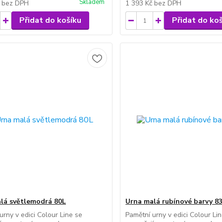
Skladem
č
bez DPH
1 393 Kč
bez DPH
Přidat do košíku
Přidat do ko
lá světlemodrá 80L
Urna malá rubínové barvy 8
urny v edici Colour Line se
Pamětní urny v edici Colour Li