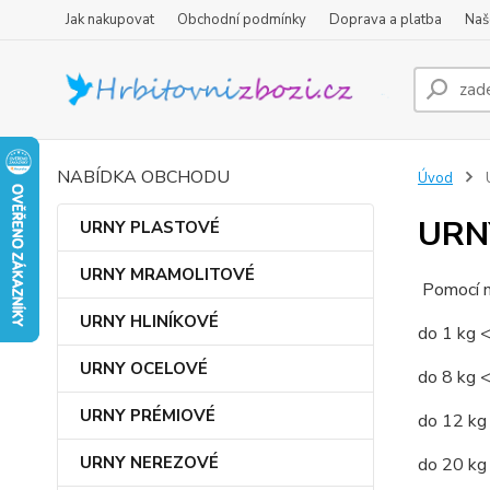
Jak nakupovat
Obchodní podmínky
Doprava a platba
Naš
NABÍDKA OBCHODU
Úvod
URN
URNY PLASTOVÉ
URNY MRAMOLITOVÉ
Pomocí n
URNY HLINÍKOVÉ
do 1 kg <
URNY OCELOVÉ
do 8 kg <
URNY PRÉMIOVÉ
do 12 kg 
URNY NEREZOVÉ
do 20 kg 