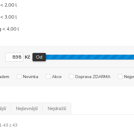
< 2,00 l
< 3,00 l
 < 4,00 l
Kč
Od
adem
Novinka
Akce
Doprava ZDARMA
Nejp
jší
Nejlevnější
Nejdražší
1-43 z 43