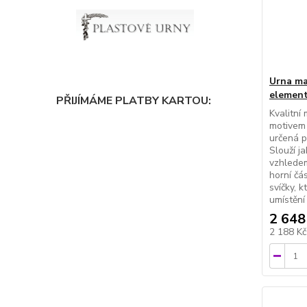
Urna ma
element
PŘIJÍMÁME PLATBY KARTOU:
Kvalitní
motivem 
určená p
Slouží j
vzhlede
horní čás
svíčky, k
umístění 
2 648
2 188 K