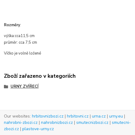
Rozměry
:
výška:
cca
11,5 cm
průměr
: cca
7,5 cm
Víčko je volně ložené
Zboží zařazeno v kategoriích
URNY ZVÍŘECÍ
Our websites:
hrbitovnizbozi.cz
|
hrbitovni.cz
|
urna.cz
|
urny.eu
|
nahrobni-zbozi.cz
|
nahrobnizbozi.cz
|
smutecnizbozi.cz
|
smutecni-
zbozi.cz
|
plastove-urny.cz