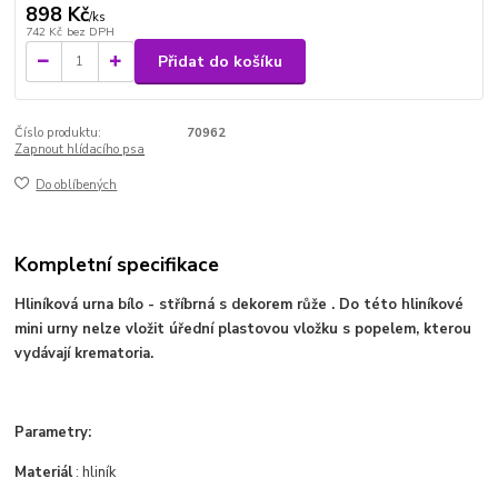
898 Kč
/
ks
742 Kč
bez DPH
Přidat do košíku
Číslo produktu:
70962
Zapnout hlídacího psa
Do oblíbených
Kompletní specifikace
Hliníková urna bílo - stříbrná s dekorem růže . Do této hliníkové
mini urny nelze vložit úřední plastovou vložku s popelem, kterou
vydávají krematoria.
Parametry:
Materiál
: hliník