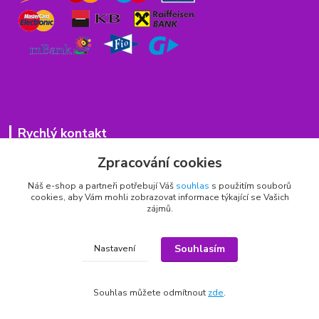
Rychlý kontakt
Zpracování cookies
776 75 93 75
Po - Pá 9,00 - 15,00 hod.
Náš e-shop a partneři potřebují Váš
souhlas
s použitím souborů
cookies, aby Vám mohli zobrazovat informace týkající se Vašich
obchod(zavináč)hrbitovnizbozi.cz
zájmů.
Souhlasím
Nastavení
Copyright © 2011 - 2026
Souhlas můžete odmítnout
zde
.