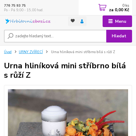
0
ks
776 75 93 75
za
0,00 Kč
Po - Pá 9,00 - 15,00 hod.
Menu
Hledat
Úvod
URNY ZVÍŘECÍ
Urna hliníková mini stříbrno bílá s růží Z
Urna hliníková mini stříbrno bílá
s růží Z