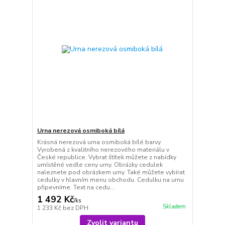
Urna nerezová osmiboká bílá
Krásná nerezová urna osmiboká bílé barvy.
Vyrobená z kvalitního nerezového materiálu v
České republice. Vybrat štítek můžete z nabídky
umístěné vedle ceny urny. Obrázky cedulek
naleznete pod obrázkem urny. Také můžete vybírat
cedulky v hlavním menu obchodu. Cedulku na urnu
připevníme. Text na cedu...
1 492 Kč
/
ks
Skladem
1 233 Kč
bez DPH
Zvolit variantu