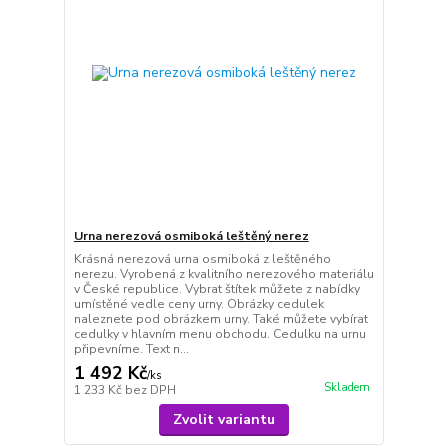
Urna nerezová osmiboká leštěný nerez
Krásná nerezová urna osmiboká z leštěného
nerezu. Vyrobená z kvalitního nerezového materiálu
v České republice. Vybrat štítek můžete z nabídky
umístěné vedle ceny urny. Obrázky cedulek
naleznete pod obrázkem urny. Také můžete vybírat
cedulky v hlavním menu obchodu. Cedulku na urnu
připevníme. Text n...
1 492 Kč
/
ks
Skladem
1 233 Kč
bez DPH
Zvolit variantu