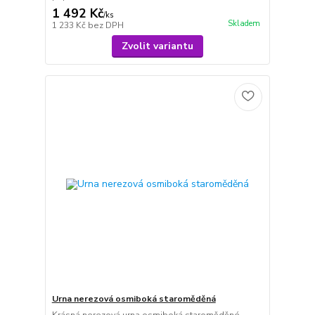
1 492 Kč
/
ks
Skladem
1 233 Kč
bez DPH
Zvolit variantu
Urna nerezová osmiboká staroměděná
Krásná nerezová urna osmiboká staroměděné