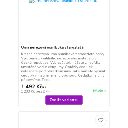
Urna nerezová osmiboká starozlatá
Krásná nerezová urna osmiboká z starozlaté barvy.
Vyrobená z kvalitního nerezového materiálu v
České republice. Vybrat štítek můžete z nabídky
umístěné vedle ceny urny. Obrázky cedulek
naleznete pod obrázkem urny. Také můžete vybírat
cedulky v hlavním menu obchodu. Cedulku na urnu
připevníme. Text...
1 492 Kč
/
ks
Skladem
1 233 Kč
bez DPH
Zvolit variantu