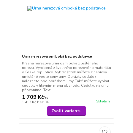
Urna nerezová omiboká bez podstavce
Krásná nerezová urna osmiboká z leštěného
nerezu. Vyrobená z kvalitního nerezového materiálu
v České republice. Vybrat štítek můžete z nabídky
umístěné vedle ceny urny. Obrázky cedulek
naleznete pod obrázkem urny. Také můžete vybírat
cedulky v hlavním menu obchodu. Cedulku na urnu
připevníme. Text...
1 709 Kč
/
ks
Skladem
1 412 Kč
bez DPH
Zvolit variantu