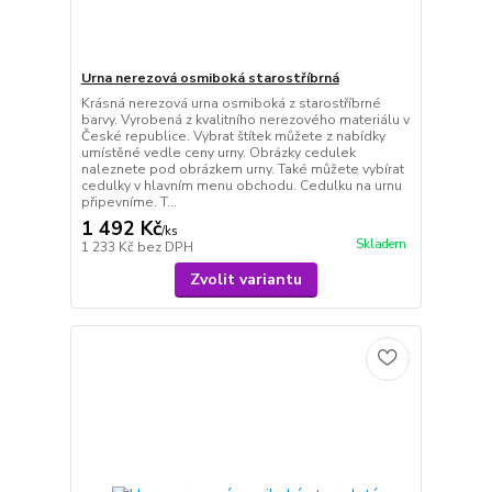
Urna nerezová osmiboká starostříbrná
Krásná nerezová urna osmiboká z starostříbrné
barvy. Vyrobená z kvalitního nerezového materiálu v
České republice. Vybrat štítek můžete z nabídky
umístěné vedle ceny urny. Obrázky cedulek
naleznete pod obrázkem urny. Také můžete vybírat
cedulky v hlavním menu obchodu. Cedulku na urnu
připevníme. T...
1 492 Kč
/
ks
Skladem
1 233 Kč
bez DPH
Zvolit variantu