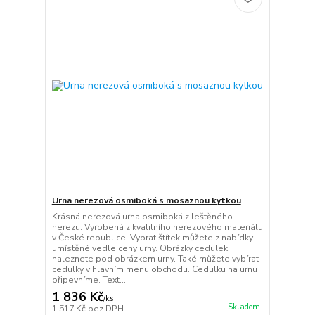
Urna nerezová osmiboká s mosaznou kytkou
Krásná nerezová urna osmiboká z leštěného
nerezu. Vyrobená z kvalitního nerezového materiálu
v České republice. Vybrat štítek můžete z nabídky
umístěné vedle ceny urny. Obrázky cedulek
naleznete pod obrázkem urny. Také můžete vybírat
cedulky v hlavním menu obchodu. Cedulku na urnu
připevníme. Text...
1 836 Kč
/
ks
Skladem
1 517 Kč
bez DPH