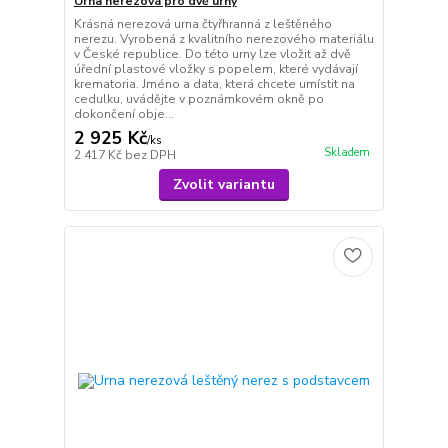
Urna nerezová pro dvě urny
Krásná nerezová urna čtyřhranná z leštěného
nerezu. Vyrobená z kvalitního nerezového materiálu
v České republice. Do této urny lze vložit až dvě
úřední plastové vložky s popelem, které vydávají
krematoria. Jméno a data, která chcete umístit na
cedulku, uvádějte v poznámkovém okně po
dokončení obje...
2 925 Kč
/
ks
Skladem
2 417 Kč
bez DPH
Zvolit variantu