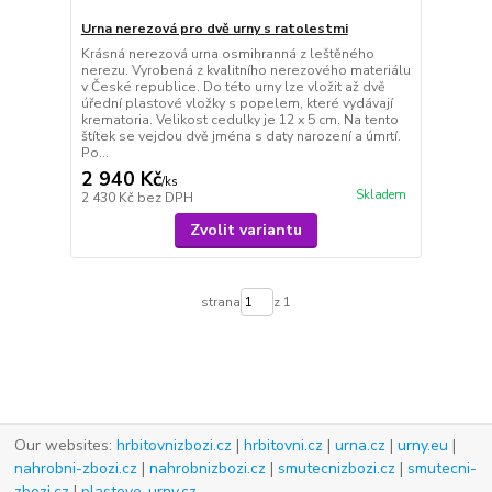
Urna nerezová pro dvě urny s ratolestmi
Krásná nerezová urna osmihranná z leštěného
nerezu. Vyrobená z kvalitního nerezového materiálu
v České republice. Do této urny lze vložit až dvě
úřední plastové vložky s popelem, které vydávají
krematoria. Velikost cedulky je 12 x 5 cm. Na tento
štítek se vejdou dvě jména s daty narození a úmrtí.
Po...
2 940 Kč
/
ks
Skladem
2 430 Kč
bez DPH
Zvolit variantu
strana
z 1
Our websites:
hrbitovnizbozi.cz
|
hrbitovni.cz
|
urna.cz
|
urny.eu
|
nahrobni-zbozi.cz
|
nahrobnizbozi.cz
|
smutecnizbozi.cz
|
smutecni-
zbozi.cz
|
plastove-urny.cz