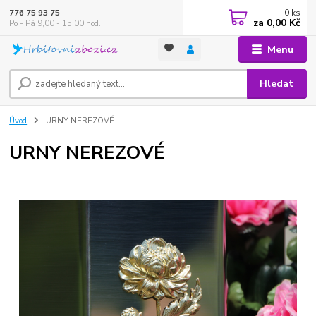
0
ks
776 75 93 75
za
0,00 Kč
Po - Pá 9,00 - 15,00 hod.
Menu
Hledat
Úvod
URNY NEREZOVÉ
URNY NEREZOVÉ