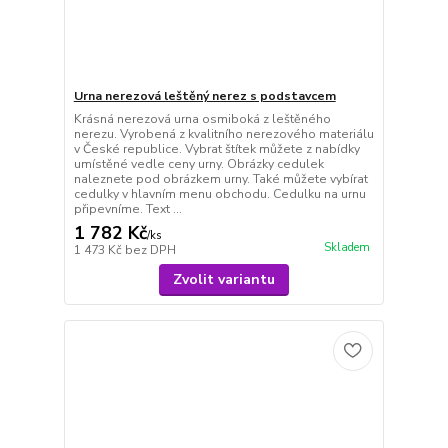
Urna nerezová leštěný nerez s podstavcem
Krásná nerezová urna osmiboká z leštěného
nerezu. Vyrobená z kvalitního nerezového materiálu
v České republice. Vybrat štítek můžete z nabídky
umístěné vedle ceny urny. Obrázky cedulek
naleznete pod obrázkem urny. Také můžete vybírat
cedulky v hlavním menu obchodu. Cedulku na urnu
připevníme. Text ...
1 782 Kč
/
ks
Skladem
1 473 Kč
bez DPH
Zvolit variantu