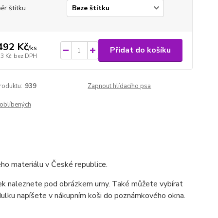
ěr štítku
492 Kč
/
ks
Přidat do košíku
33 Kč
bez DPH
roduktu:
939
Zapnout hlídacího psa
oblíbených
ho materiálu v České republice.
lek naleznete pod obrázkem urny. Také můžete vybírat
dulku napíšete v nákupním koši do poznámkového okna.