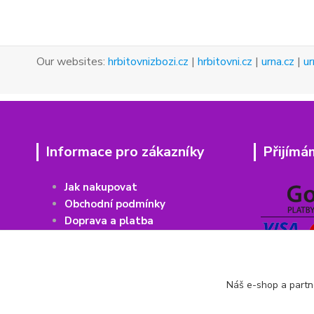
Our websites:
hrbitovnizbozi.cz
|
hrbitovni.cz
|
urna.cz
|
ur
Informace pro zákazníky
Přijímá
Jak nakupovat
Obchodní podmínky
Doprava a platba
Vrácení
z
boží
Recenze Heureka
Recenze Zboží
Náš e-shop a partn
Kontakty