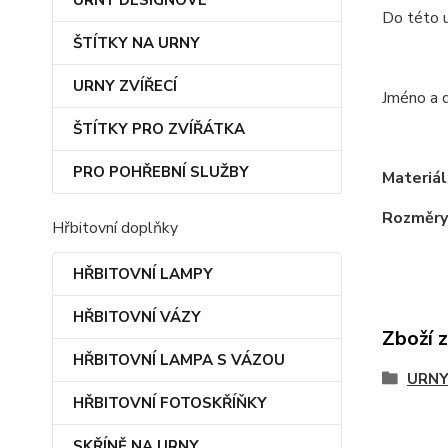
URNY DESIGNOVÉ
Do této u
ŠTÍTKY NA URNY
URNY ZVÍŘECÍ
Jméno a d
ŠTÍTKY PRO ZVÍŘÁTKA
PRO POHŘEBNÍ SLUŽBY
Materiál
Rozměry
Hřbitovní doplňky
HŘBITOVNÍ LAMPY
HŘBITOVNÍ VÁZY
Zboží 
HŘBITOVNÍ LAMPA S VÁZOU
URNY
HŘBITOVNÍ FOTOSKŘÍŇKY
SKŘÍNĚ NA URNY