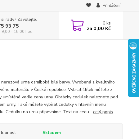
Přihlášení
 si rady? Zavolejte.
0
ks
75 93 75
za
0,00 Kč
á 9,00 - 15,00 hod.
 nerezová urna osmiboká bílé barvy. Vyrobená z kvalitního
vého materiálu v České republice. Vybrat štítek můžete z
y umístěné vedle ceny urny. Obrázky cedulek naleznete pod
em urny. Také můžete vybírat cedulky v hlavním menu
u. Cedulku na urnu připevníme. Text na cedu...
celý popis
tupnost
Skladem