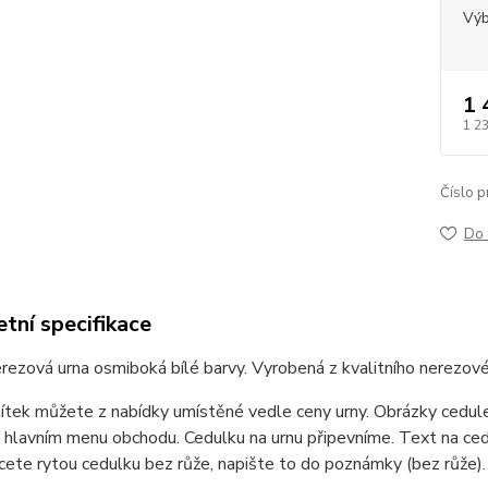
Výb
1 
1 2
Číslo p
Do 
tní specifikace
rezová urna osmiboká bílé barvy. Vyrobená z kvalitního nerezové
títek můžete z nabídky umístěné vedle ceny urny. Obrázky cedu
v hlavním menu obchodu. Cedulku na urnu připevníme. Text na ce
ete rytou cedulku bez růže, napište to do poznámky (bez růže).