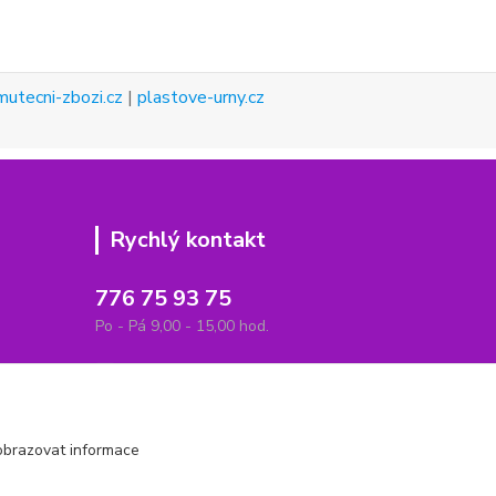
mutecni-zbozi.cz
|
plastove-urny.cz
Rychlý kontakt
776 75 93 75
Po - Pá 9,00 - 15,00 hod.
obchod(zavináč)hrbitovnizbozi.cz
obrazovat informace