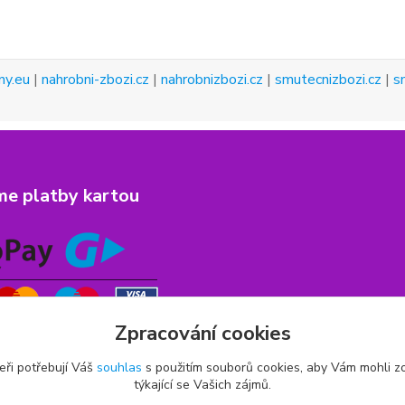
ny.eu
|
nahrobni-zbozi.cz
|
nahrobnizbozi.cz
|
smutecnizbozi.cz
|
s
me platby kartou
Zpracování cookies
eři potřebují Váš
souhlas
s použitím souborů cookies, aby Vám mohli z
týkající se Vašich zájmů.