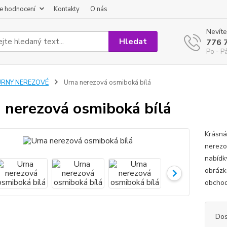
e hodnocení
Kontakty
O nás
Nevíte
Hledat
776 
Po - P
URNY NEREZOVÉ
Urna nerezová osmiboká bílá
 nerezová osmiboká bílá
Krásná
nerezo
nabídk
obrázk
obchod
Dos