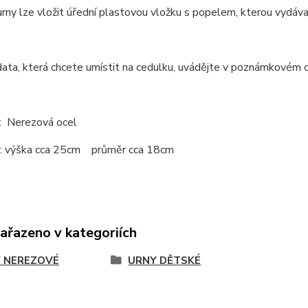
rny lze vložit úřední plastovou vložku s popelem, kterou vydávaj
ata, která chcete umístit na cedulku, uvádějte v poznámkovém 
: Nerezová ocel
: výška cca 25cm průměr cca 18cm
zařazeno v kategoriích
 NEREZOVÉ
URNY DĚTSKÉ