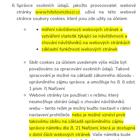
Správce osobních údajů, jakožto provozovatel webové
stránky
www.hrbitovnizbozi.cz
, užívá na této webové
stránce soubory cookies, které jsou zde užity za účelem:
měření návštěvnosti webových stránek a
vytváření statistik týkající se návštěvnosti a
chování návštěvníků na webových stránkách
základní funkčnosti webových stránek
Sběr cookies za účelem uvedeným výše může být
považováno za zpracování osobních údajů. Takové
zpracování je možné na základě zákonného důvodu -
oprávněného zájmu správce, a umožňuje ho čl. 6 odst.
1 písm. f) Nařízení.
Webové stránky lze používat i v režimu, který
neumožňuje sbírání údajů o chování návštěvníků
webu – tento režim je možný buďto nastavit v rámci
nastavení prohlížeče,
nebo je možné vznést proti
takovému sběru na základě oprávněného zájmu
správce námitku dle čl. 21 Nařízení, která je dostupná
v dolní části webových stránek
. Vaše námitka bude