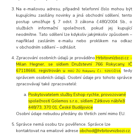
Na e-mailovou adresu, případně telefonní číslo mohou být
kupujícímu zasílány novinky a jiná obchodní sdělení, tento
postup umožňuje § 7 odst. 3 zákona č.480/2004 Sb., o
službách informační společnosti, pokud jej kupující
neodmítne. Tato sdělení lze kdykoliv jakýmkoliv způsobem –
například zasláním e-mailu nebo proklikem na odkaz
v obchodním sdělení – odhlásit.
Zpracování osobních údajů je prováděno
Hrbitovnízbozi.cz -
Milan Hegner, se sídlem Družstevní 766 Rokycany, IČ
, registrován u
,
tedy
6
7118666
MěÚ ŽÚ Rokycany Č.J.: 929/OŽ/16
správcem osobních údajů. Osobní údaje pro tohoto správce
zpracovávají také zpracovatelé:
Poskytovatelem služby Eshop-rychle, provozované
společností Golemos s.r.o., sídlem Zátkovo nábřeží
448/73, 370 01, České Budějovice
Osobní údaje nebudou předány do třetích zemí mimo EU.
Správce nemá osobu tzv. pověřence. Správce lze
kontaktovat na emailové adrese
obchod@hrbitovnizbozi.cz.