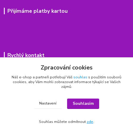
Přijímáme platby kartou
Rychlý kontakt
Zpracování cookies
776 75 93 75
Po - Pá 9,00 - 15,00 hod.
Náš e-shop a partneři potřebují Váš
souhlas
s použitím souborů
cookies, aby Vám mohli zobrazovat informace týkající se Vašich
obchod(zavináč)hrbitovnizbozi.cz
zájmů.
Souhlasím
Nastavení
Copyright © 2011 - 2026
Souhlas můžete odmítnout
zde
.