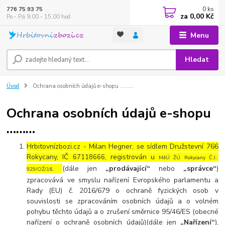
0
ks
776 75 93 75
za
0,00 Kč
Po - Pá 9,00 - 15,00 hod.
Menu
Hledat
Úvod
Ochrana osobních údajů e-shopu ………
Ochrana osobních údajů e-shopu
………
Hrbitovnízbozi.cz - Milan Hegner, se sídlem Družstevní 766
Rokycany, IČ
, registrován u
6
7118666
MěÚ ŽÚ Rokycany Č.J.:
.
(dále jen
„prodávající“
nebo
„správce“
)
929/OŽ/16
zpracovává ve smyslu nařízení Evropského parlamentu a
Rady (EU) č. 2016/679 o ochraně fyzických osob v
souvislosti se zpracováním osobních údajů a o volném
pohybu těchto údajů a o zrušení směrnice 95/46/ES (obecné
nařízení o ochraně osobních údajů)(dále jen
„Nařízení“
),