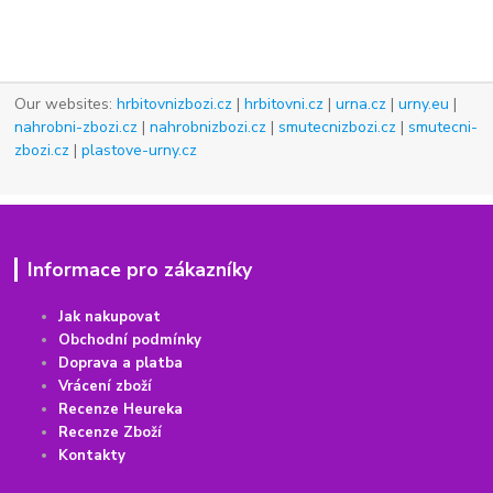
Our websites:
hrbitovnizbozi.cz
|
hrbitovni.cz
|
urna.cz
|
urny.eu
|
nahrobni-zbozi.cz
|
nahrobnizbozi.cz
|
smutecnizbozi.cz
|
smutecni-
zbozi.cz
|
plastove-urny.cz
Informace pro zákazníky
Jak nakupovat
Obchodní podmínky
Doprava a platba
Vrácení
z
boží
Recenze Heureka
Recenze Zboží
Kontakty