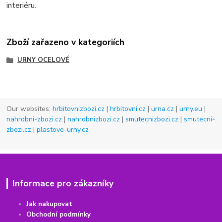
interiéru.
Zboží zařazeno v kategoriích
URNY OCELOVÉ
Our websites:
hrbitovnizbozi.cz
|
hrbitovni.cz
|
urna.cz
|
urny.eu
|
nahrobni-zbozi.cz
|
nahrobnizbozi.cz
|
smutecnizbozi.cz
|
smutecni-
zbozi.cz
|
plastove-urny.cz
Informace pro zákazníky
Jak nakupovat
Obchodní podmínky