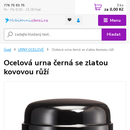
0
ks
776 75 93 75
za
0,00 Kč
Po - Pá 9,00 - 15,00 hod.
Menu
Hledat
Úvod
URNY OCELOVÉ
Ocelová urna černá se zlatou kovovou růží
Ocelová urna černá se zlatou
kovovou růží