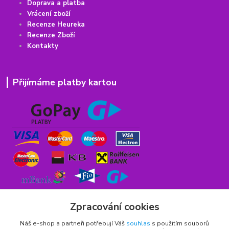
Doprava a platba
Vrácení
z
boží
Recenze Heureka
Recenze Zboží
Kontakty
Přijímáme platby kartou
Zpracování cookies
Náš e-shop a partneři potřebují Váš
souhlas
s použitím souborů