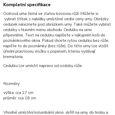
Kompletní specifikace
Ocelová urna černá se zlatou kovovou růží. Můžete si
vybrat štítek z nabídky umístěné vedle ceny urny. Obrázky
cedulek naleznete pod obrázkem urny. Také můžete vybírat
cedulky v hlavním menu obchodu. Cedulku na urnu
připevníme. Text na cedulku napíšete v nákupním koši do
poznámkového okna. Pokud chcete rytou cedulku bez růže,
napište to do poznámky (bez růže). Do této urny lze vložit
úřední plastovou vložku s popelem, kterou vydávají
krematoria.
Cedulku lze umístit napravo od ozdoby růže.
Rozměry:
výška:
cca
27 cm
průměr:
cca
18 cm
Vhodné umístění kolumbární okno, skříň na urny, do hrobu a