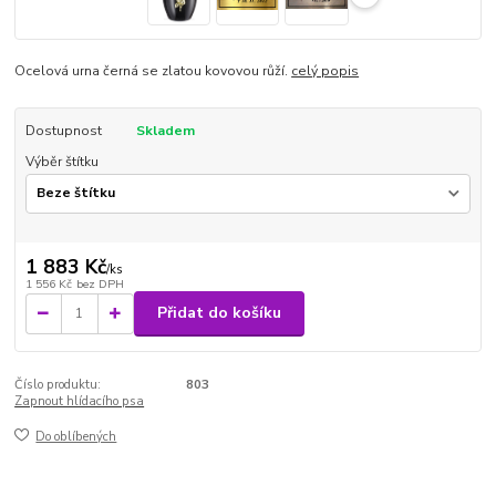
Ocelová urna černá se zlatou kovovou růží.
celý popis
Dostupnost
Skladem
Výběr štítku
1 883 Kč
/
ks
1 556 Kč
bez DPH
Přidat do košíku
Číslo produktu:
803
Zapnout hlídacího psa
Do oblíbených