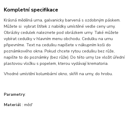
Kompletní specifikace
Krásná měděná urna, galvanicky barvená s ozdobným páskem.
Můžete si vybrat štítek z nabídky umístěné vedle ceny urny.
Obrázky cedulek naleznete pod obrázkem urny. Také můžete
vybírat cedulky v hlavním menu obchodu. Cedulku na urnu
připevníme. Text na cedulku napíšete v nákupním koši do
poznámkového okna. Pokud chcete rytou cedulku bez růže,
napište to do poznámky (bez růže). Do této urny lze vložit úřední
plastovou vložku s popelem, kterou vydávají krematoria.
Vhodné umístění kolumbární okno, skříň na urny, do hrobu.
Parametry
:
Materiál
: měd'