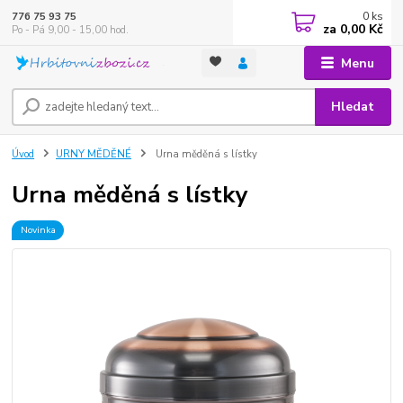
0
ks
776 75 93 75
za
0,00 Kč
Po - Pá 9,00 - 15,00 hod.
Menu
Hledat
Úvod
URNY MĚDĚNÉ
Urna měděná s lístky
Urna měděná s lístky
Novinka