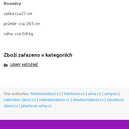
Rozměry
:
výška:
cca
27 cm
průměr
: cca
18,5 cm
váha: cca 0,8 kg
Zboží zařazeno v kategoriích
URNY MĚDĚNÉ
Our websites:
hrbitovnizbozi.cz
|
hrbitovni.cz
|
urna.cz
|
urny.eu
|
nahrobni-zbozi.cz
|
nahrobnizbozi.cz
|
smutecnizbozi.cz
|
smutecni-
zbozi.cz
|
plastove-urny.cz