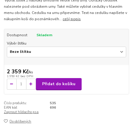
vybrat štítek z nabídky umístěné vedle ceny urny. Obrázky cedulek
naleznete pod obrázkem urny. Také můžete vybírat cedulky v hlavním
menu obchodu. Cedulku na urnu připevníme. Text na cedulku napíšete v
nákupním koši do poznámkovéh...
celý popis
Dostupnost
Skladem
Výběr štítku
2 359 Kč
/
ks
1 950 Kč
bez DPH
Přidat do košíku
Číslo produktu:
535
EAN kód:
696
Zapnout hlídacího psa
Do oblíbených