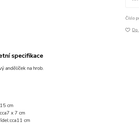
Číslo p
Do 
tní specifikace
ý andělíček na hrob.
15 cm
cca
7 x 7 cm
ídel:
cca
11 cm