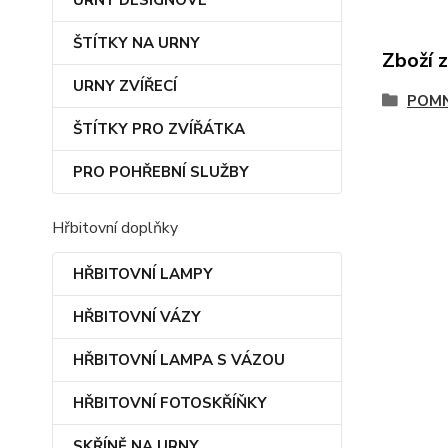
URNY DESIGNOVÉ
ŠTÍTKY NA URNY
Zboží 
URNY ZVÍŘECÍ
POMN
ŠTÍTKY PRO ZVÍŘÁTKA
PRO POHŘEBNÍ SLUŽBY
Hřbitovní doplňky
HŘBITOVNÍ LAMPY
HŘBITOVNÍ VÁZY
HŘBITOVNÍ LAMPA S VÁZOU
HŘBITOVNÍ FOTOSKŘÍŇKY
SKŘÍNĚ NA URNY