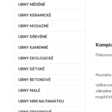
URNY MĚDĚNÉ
URNY KERAMICKÉ
URNY MOSAZNÉ
URNY DŘEVĚNÉ
Komple
URNY KAMENNÉ
Pískovcov
URNY EKOLOGICKÉ
URNY DĚTSKÉ
Rozměry:
URNY BETONOVÉ
výška:
cca
URNY MALÉ
základna:
rozpětí kř
URNY MINI NA PAMÁTKU