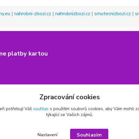
ny.eu
|
nahrobni-zbozi.cz
|
nahrobnizbozi.cz
|
smutecnizbozi.cz
|
s
me platby kartou
Zpracování cookies
eři potřebují Váš
souhlas
s použitím souborů cookies, aby Vám mohli z
týkající se Vašich zájmů.
Souhlasím
Nastavení