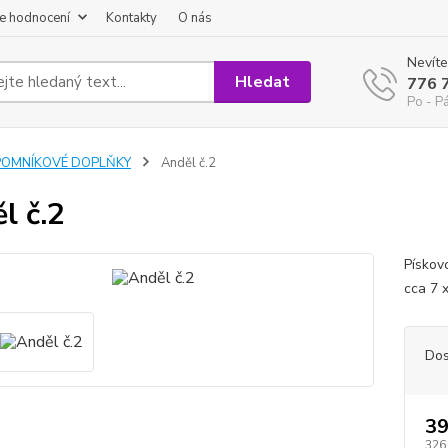
e hodnocení
Kontakty
O nás
Nevíte
Hledat
776 
Po - P
POMNÍKOVÉ DOPLŇKY
Anděl č.2
l č.2
Pískov
cca 7 
Dos
39
326