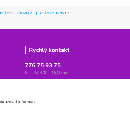
mutecni-zbozi.cz
|
plastove-urny.cz
Rychlý kontakt
776 75 93 75
Po - Pá 9,00 - 15,00 hod.
obchod(zavináč)hrbitovnizbozi.cz
obrazovat informace