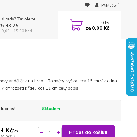
Přihlášení
 si rady? Zavolejte.
0
ks
75 93 75
za
0,00 Kč
á 9,00 - 15,00 hod.
cový andělíček na hrob. Rozměry: výška: cca 15 cmzákladna:
x 7 cmrozpětí křídel: cca 11 cm
celý popis
tupnost
Skladem
4 Kč
/
ks
Přidat do košíku
 Kč
bez DPH