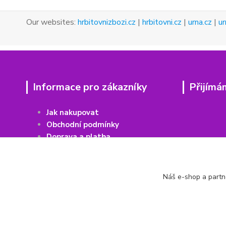
Our websites:
hrbitovnizbozi.cz
|
hrbitovni.cz
|
urna.cz
|
ur
Informace pro zákazníky
Přijímá
Jak nakupovat
Obchodní podmínky
Doprava a platba
Vrácení
z
boží
Recenze Heureka
Recenze Zboží
Náš e-shop a partn
Kontakty