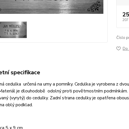
25
207
Číslo p
Do 
tní specifikace
ná cedulka určená na urny a pomníky. Cedulka je vyrobena z dvou
 Materiál je dlouhodobě odolný proti povětrnostním podmínkám.
vaný (vyrytý) do cedulky. Zadní strana cedulky je opatřena obous
i na oblý podklad.
ca 5 x 9 cm