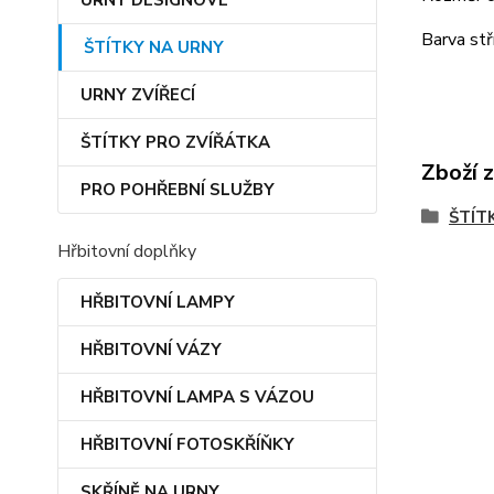
URNY DESIGNOVÉ
Barva stř
ŠTÍTKY NA URNY
URNY ZVÍŘECÍ
ŠTÍTKY PRO ZVÍŘÁTKA
Zboží 
PRO POHŘEBNÍ SLUŽBY
ŠTÍT
Hřbitovní doplňky
HŘBITOVNÍ LAMPY
HŘBITOVNÍ VÁZY
HŘBITOVNÍ LAMPA S VÁZOU
HŘBITOVNÍ FOTOSKŘÍŇKY
SKŘÍNĚ NA URNY