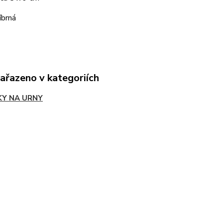
íbrná
zařazeno v kategoriích
KY NA URNY