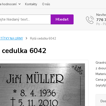
e hodnocení
Kontakty
O nás
Nevíte
Hledat
776 
Po - P
ŠTÍTKY NA URNY
Rytá cedulka 6042
 cedulka 6042
Gravír
z dvouv
Materi
Cena j
(vyrytý
Dos