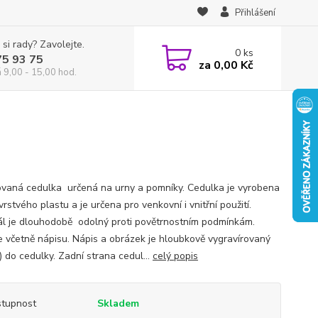
Přihlášení
 si rady? Zavolejte.
0
ks
75 93 75
za
0,00 Kč
á 9,00 - 15,00 hod.
ovaná cedulka určená na urny a pomníky. Cedulka je vyrobena
rstvého plastu a je určena pro venkovní i vnitřní použití.
ál je dlouhodobě odolný proti povětrnostním podmínkám.
e včetně nápisu. Nápis a obrázek je hloubkově vygravírovaný
) do cedulky. Zadní strana cedul...
celý popis
tupnost
Skladem