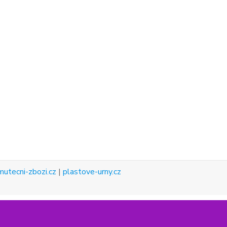
mutecni-zbozi.cz
|
plastove-urny.cz