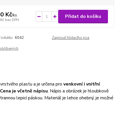
0 Kč
/
ks
Přidat do košíku
 Kč
bez DPH
roduktu:
6042
Zapnout hlídacího psa
oblíbených
vrstvého plastu a je určena pro
venkovní i vnitřní
Cena je včetně nápisu
. Nápis a obrázek je hloubkově
trannou lepicí páskou. Materiál je lehce ohebný, je možné