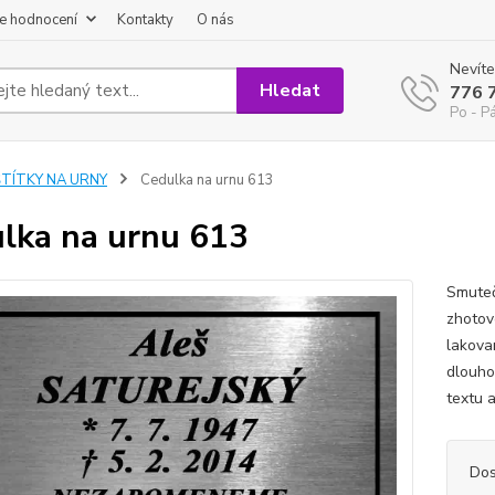
e hodnocení
Kontakty
O nás
Nevíte
Hledat
776 
Po - P
ŠTÍTKY NA URNY
Cedulka na urnu 613
lka na urnu 613
Smuteč
zhotov
lakova
dlouho
textu 
Dos