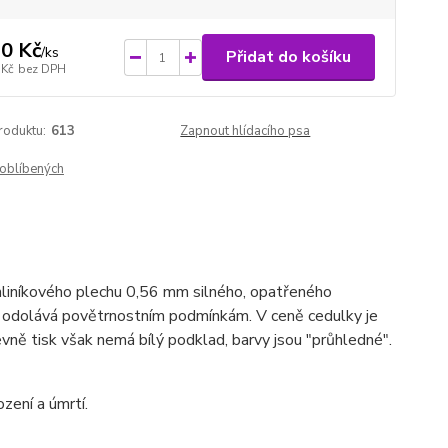
0 Kč
/
ks
Přidat do košíku
 Kč
bez DPH
roduktu:
613
Zapnout hlídacího psa
oblíbených
hliníkového plechu 0,56 mm silného, opatřeného
ho odolává povětrnostním podmínkám. V ceně cedulky je
vně tisk však nemá bílý podklad, barvy jsou "průhledné".
zení a úmrtí.