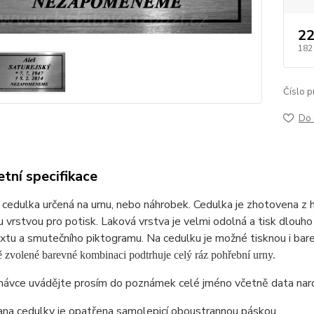
22
182
Číslo p
Do 
tní specifikace
cedulka určená na urnu, nebo náhrobek. Cedulka je zhotovena z 
 vrstvou pro potisk. Laková vrstva je velmi odolná a tisk dlou
xtu a smutečního piktogramu. Na cedulku je možné tisknou i bare
 zvolené barevné kombinaci podtrhuje celý ráz pohřební urny.
návce uvádějte prosím do poznámek celé jméno včetně data naro
ana cedulky je opatřena samolepicí oboustrannou páskou.