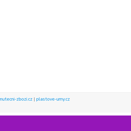
mutecni-zbozi.cz
|
plastove-urny.cz