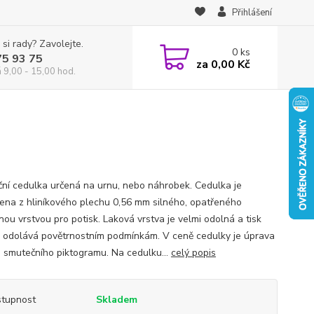
Přihlášení
 si rady? Zavolejte.
0
ks
75 93 75
za
0,00 Kč
á 9,00 - 15,00 hod.
ní cedulka určená na urnu, nebo náhrobek. Cedulka je
ena z hliníkového plechu 0,56 mm silného, opatřeného
nou vrstvou pro potisk. Laková vrstva je velmi odolná a tisk
 odolává povětrnostním podmínkám. V ceně cedulky je úprava
a smutečního piktogramu. Na cedulku...
celý popis
tupnost
Skladem