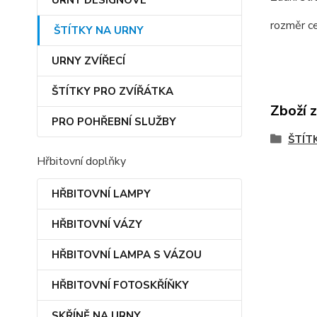
URNY DESIGNOVÉ
rozměr c
ŠTÍTKY NA URNY
URNY ZVÍŘECÍ
ŠTÍTKY PRO ZVÍŘÁTKA
Zboží 
PRO POHŘEBNÍ SLUŽBY
ŠTÍT
Hřbitovní doplňky
HŘBITOVNÍ LAMPY
HŘBITOVNÍ VÁZY
HŘBITOVNÍ LAMPA S VÁZOU
HŘBITOVNÍ FOTOSKŘÍŇKY
SKŘÍNĚ NA URNY