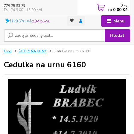
0
ks
776 75 93 75
za
0,00 Kč
Po - Pá 9,00 - 15,00 hod.
Menu
Hledat
Úvod
ŠTÍTKY NA URNY
Cedulka na urnu 6160
Cedulka na urnu 6160