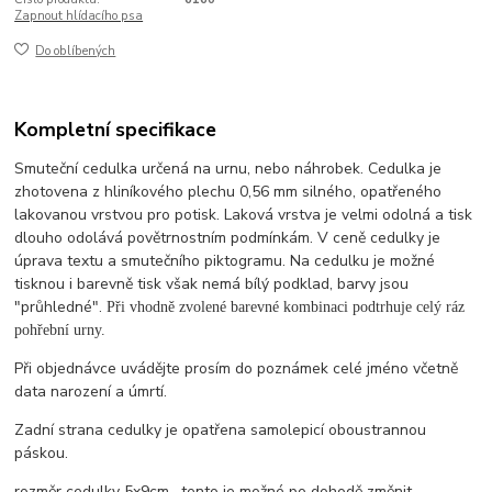
Zapnout hlídacího psa
Do oblíbených
Kompletní specifikace
Smuteční cedulka určená na urnu, nebo náhrobek. Cedulka je
zhotovena z hliníkového plechu 0,56 mm silného, opatřeného
lakovanou vrstvou pro potisk. Laková vrstva je velmi odolná a tisk
dlouho odolává povětrnostním podmínkám. V ceně cedulky je
úprava textu a smutečního piktogramu. Na cedulku je možné
tisknou i barevně tisk však nemá bílý podklad, barvy jsou
"průhledné".
Při vhodně zvolené barevné kombinaci podtrhuje celý ráz
pohřební urny.
Při objednávce uvádějte prosím do poznámek celé jméno včetně
data narození a úmrtí.
Zadní strana cedulky je opatřena samolepicí oboustrannou
páskou.
rozměr cedulky 5x9cm , tento je možné po dohodě změnit