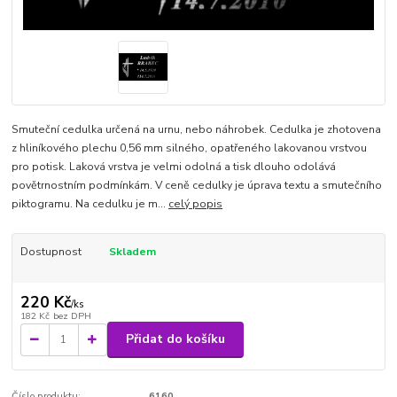
Smuteční cedulka určená na urnu, nebo náhrobek. Cedulka je zhotovena
z hliníkového plechu 0,56 mm silného, opatřeného lakovanou vrstvou
pro potisk. Laková vrstva je velmi odolná a tisk dlouho odolává
povětrnostním podmínkám. V ceně cedulky je úprava textu a smutečního
piktogramu. Na cedulku je m...
celý popis
Dostupnost
Skladem
220 Kč
/
ks
182 Kč
bez DPH
Přidat do košíku
Číslo produktu:
6160