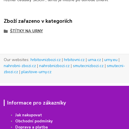
Zboží zařazeno v kategoriích
ŠTÍTKY NA URNY
Our websites:
hrbitovnizbozi.cz
|
hrbitovni.cz
|
urna.cz
|
urny.eu
|
nahrobni-zbozi.cz
|
nahrobnizbozi.cz
|
smutecnizbozi.cz
|
smutecni-
zbozi.cz
|
plastove-urny.cz
Informace pro zákazníky
Jak nakupovat
Obchodní podmínky
Doprava a platba