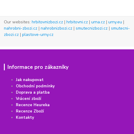
Our websites:
hrbitovnizbozi.cz
|
hrbitovni.cz
|
urna.cz
|
urny.eu
|
nahrobni-zbozi.cz
|
nahrobnizbozi.cz
|
smutecnizbozi.cz
|
smutecni-
zbozi.cz
|
plastove-urny.cz
Informace pro zákazníky
Jak nakupovat
Obchodní podmínky
Doprava a platba
Vrácení
z
boží
Recenze Heureka
Recenze Zboží
Kontakty