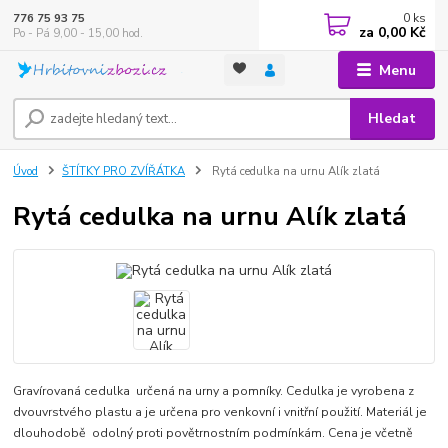
0
ks
776 75 93 75
za
0,00 Kč
Po - Pá 9,00 - 15,00 hod.
Menu
Hledat
Úvod
ŠTÍTKY PRO ZVÍŘÁTKA
Rytá cedulka na urnu Alík zlatá
Rytá cedulka na urnu Alík zlatá
Gravírovaná cedulka určená na urny a pomníky. Cedulka je vyrobena z
dvouvrstvého plastu a je určena pro venkovní i vnitřní použití. Materiál je
dlouhodobě odolný proti povětrnostním podmínkám. Cena je včetně