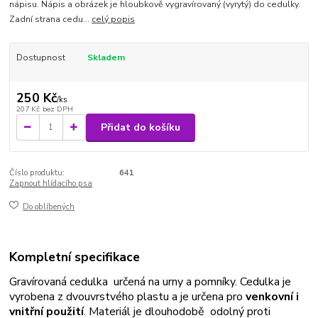
nápisu. Nápis a obrázek je hloubkově vygravírovaný (vyrytý) do cedulky.
Zadní strana cedu...
celý popis
Dostupnost
Skladem
250 Kč
/
ks
207 Kč
bez DPH
Přidat do košíku
Číslo produktu:
641
Zapnout hlídacího psa
Do oblíbených
Kompletní specifikace
Gravírovaná cedulka určená na urny a pomníky. Cedulka je
vyrobena z dvouvrstvého plastu a je určena pro
venkovní i
vnitřní použití
. Materiál je dlouhodobě odolný proti