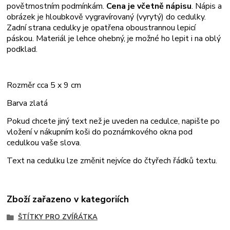
povětrnostním podmínkám.
Cena je včetně nápisu
. Nápis a
obrázek je hloubkově vygravírovaný (vyrytý) do cedulky.
Zadní strana cedulky je opatřena oboustrannou lepicí
páskou. Materiál je lehce ohebný, je možné ho lepit i na oblý
podklad.
Rozměr cca 5 x 9 cm
Barva zlatá
Pokud chcete jiný text než je uveden na cedulce, napište po
vložení v nákupním koši do poznámkového okna pod
cedulkou vaše slova.
Text na cedulku lze změnit nejvíce do čtyřech řádků textu.
Zboží zařazeno v kategoriích
ŠTÍTKY PRO ZVÍŘÁTKA