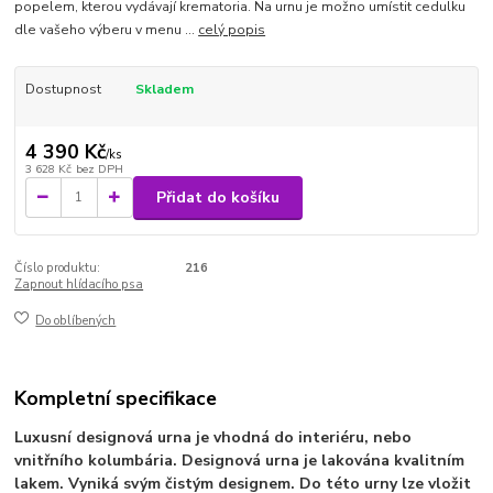
popelem, kterou vydávají krematoria. Na urnu je možno umístit cedulku
dle vašeho výberu v menu ...
celý popis
Dostupnost
Skladem
4 390 Kč
/
ks
3 628 Kč
bez DPH
Přidat do košíku
Číslo produktu:
216
Zapnout hlídacího psa
Do oblíbených
Kompletní specifikace
Luxusní designová urna je vhodná do interiéru, nebo
vnitřního kolumbária. Designová urna je lakována kvalitním
lakem. Vyniká svým čistým designem. Do této urny lze vložit