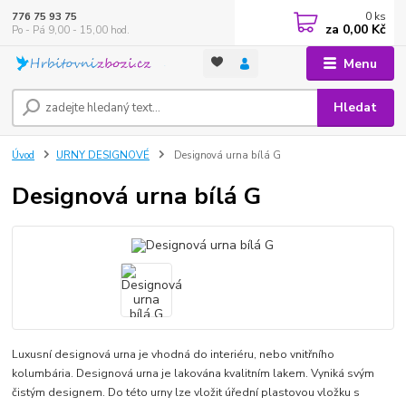
0
ks
776 75 93 75
za
0,00 Kč
Po - Pá 9,00 - 15,00 hod.
Menu
Hledat
Úvod
URNY DESIGNOVÉ
Designová urna bílá G
Designová urna bílá G
Luxusní designová urna je vhodná do interiéru, nebo vnitřního
kolumbária. Designová urna je lakována kvalitním lakem. Vyniká svým
čistým designem. Do této urny lze vložit úřední plastovou vložku s