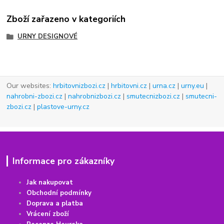
Zboží zařazeno v kategoriích
URNY DESIGNOVÉ
Our websites:
hrbitovnizbozi.cz
|
hrbitovni.cz
|
urna.cz
|
urny.eu
|
nahrobni-zbozi.cz
|
nahrobnizbozi.cz
|
smutecnizbozi.cz
|
smutecni-
zbozi.cz
|
plastove-urny.cz
Informace pro zákazníky
Jak nakupovat
Obchodní podmínky
Doprava a platba
Vrácení
z
boží