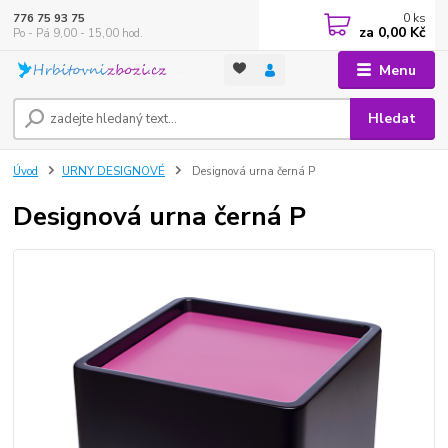
0
ks
776 75 93 75
za
0,00 Kč
Po - Pá 9,00 - 15,00 hod.
Menu
Hledat
Úvod
URNY DESIGNOVÉ
Designová urna černá P
Designová urna černá P