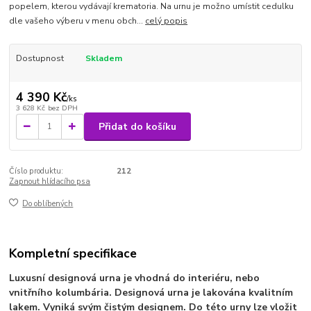
popelem, kterou vydávají krematoria. Na urnu je možno umístit cedulku
dle vašeho výberu v menu obch...
celý popis
Dostupnost
Skladem
4 390 Kč
/
ks
3 628 Kč
bez DPH
Přidat do košíku
Číslo produktu:
212
Zapnout hlídacího psa
Do oblíbených
Kompletní specifikace
Luxusní designová urna je vhodná do interiéru, nebo
vnitřního kolumbária. Designová urna je lakována kvalitním
lakem. Vyniká svým čistým designem. Do této urny lze vložit