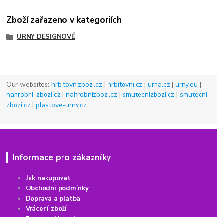
Zboží zařazeno v kategoriích
URNY DESIGNOVÉ
Our websites:
hrbitovnizbozi.cz
|
hrbitovni.cz
|
urna.cz
|
urny.eu
|
nahrobni-zbozi.cz
|
nahrobnizbozi.cz
|
smutecnizbozi.cz
|
smutecni-
zbozi.cz
|
plastove-urny.cz
Informace pro zákazníky
Jak nakupovat
Obchodní podmínky
Doprava a platba
Vrácení
z
boží