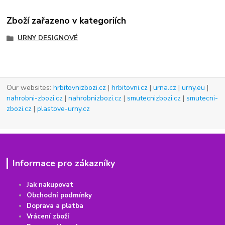
Zboží zařazeno v kategoriích
URNY DESIGNOVÉ
Our websites:
hrbitovnizbozi.cz
|
hrbitovni.cz
|
urna.cz
|
urny.eu
|
nahrobni-zbozi.cz
|
nahrobnizbozi.cz
|
smutecnizbozi.cz
|
smutecni-
zbozi.cz
|
plastove-urny.cz
Informace pro zákazníky
Jak nakupovat
Obchodní podmínky
Doprava a platba
Vrácení
z
boží