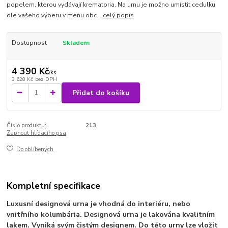
popelem, kterou vydávají krematoria. Na urnu je možno umístit cedulku
dle vašeho výberu v menu obc...
celý popis
Dostupnost
Skladem
4 390 Kč
/
ks
3 628 Kč
bez DPH
Přidat do košíku
Číslo produktu:
213
Zapnout hlídacího psa
Do oblíbených
Kompletní specifikace
Luxusní designová urna je vhodná do interiéru, nebo
vnitřního kolumbária. Designová urna je lakována kvalitním
lakem. Vyniká svým čistým designem. Do této urny lze vložit