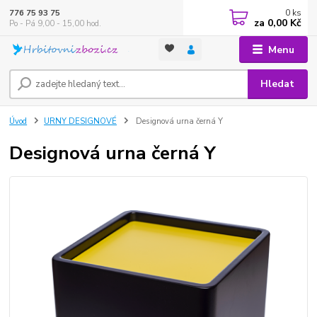
0
ks
776 75 93 75
za
0,00 Kč
Po - Pá 9,00 - 15,00 hod.
Menu
Hledat
Úvod
URNY DESIGNOVÉ
Designová urna černá Y
Designová urna černá Y