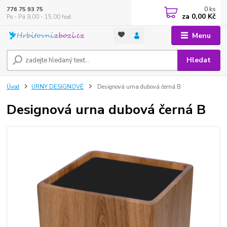
0
ks
776 75 93 75
za
0,00 Kč
Po - Pá 9,00 - 15,00 hod.
Menu
Hledat
Úvod
URNY DESIGNOVÉ
Designová urna dubová černá B
Designová urna dubová černá B