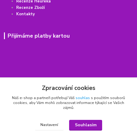
Recenze Heureka
Recenze Zboží
Kontakty
Přijímáme platby kartou
Rychlý kontakt
Zpracování cookies
776 75 93 75
Náš e-shop a partneři potřebují Váš
souhlas
s použitím souborů
Po - Pá 9,00 - 15,00 hod.
cookies, aby Vám mohli zobrazovat informace týkající se Vašich
zájmů.
obchod(zavináč)hrbitovnizbozi.cz
Souhlasím
Nastavení