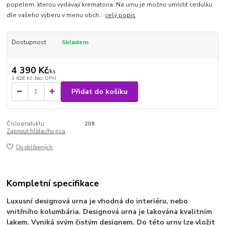
popelem, kterou vydávají krematoria. Na urnu je možno umístit cedulku
dle vašeho výberu v menu obch...
celý popis
Dostupnost
Skladem
4 390 Kč
/
ks
3 628 Kč
bez DPH
Přidat do košíku
Číslo produktu:
208
Zapnout hlídacího psa
Do oblíbených
Kompletní specifikace
Luxusní designová urna je vhodná do interiéru, nebo
vnitřního kolumbária. Designová urna je lakována kvalitním
lakem. Vyniká svým čistým designem. Do této urny lze vložit