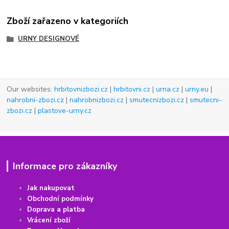
Zboží zařazeno v kategoriích
URNY DESIGNOVÉ
Our websites:
hrbitovnizbozi.cz
|
hrbitovni.cz
|
urna.cz
|
urny.eu
|
nahrobni-zbozi.cz
|
nahrobnizbozi.cz
|
smutecnizbozi.cz
|
smutecni-
zbozi.cz
|
plastove-urny.cz
Informace pro zákazníky
Jak nakupovat
Obchodní podmínky
Doprava a platba
Vrácení
z
boží