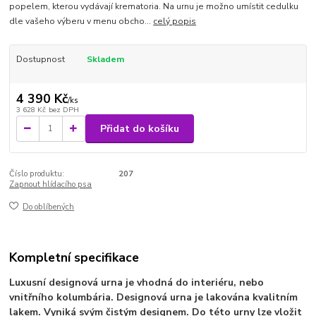
popelem, kterou vydávají krematoria. Na urnu je možno umístit cedulku
dle vašeho výberu v menu obcho...
celý popis
Dostupnost
Skladem
4 390 Kč
/
ks
3 628 Kč
bez DPH
Přidat do košíku
Číslo produktu:
207
Zapnout hlídacího psa
Do oblíbených
Kompletní specifikace
Luxusní designová urna je vhodná do interiéru, nebo
vnitřního kolumbária. Designová urna je lakována kvalitním
lakem. Vyniká svým čistým designem. Do této urny lze vložit