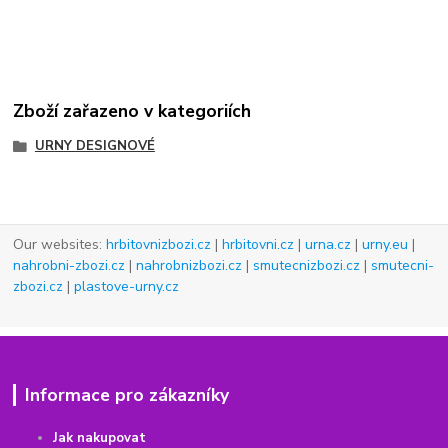
Zboží zařazeno v kategoriích
URNY DESIGNOVÉ
Our websites:
hrbitovnizbozi.cz
|
hrbitovni.cz
|
urna.cz
|
urny.eu
|
nahrobni-zbozi.cz
|
nahrobnizbozi.cz
|
smutecnizbozi.cz
|
smutecni-
zbozi.cz
|
plastove-urny.cz
Informace pro zákazníky
Jak nakupovat