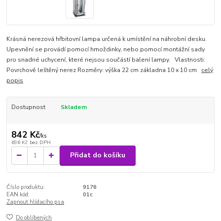
Krásná nerezová hřbitovní lampa určená k umístění na náhrobní desku.
Upevnění se provádí pomocí hmoždinky, nebo pomocí montážní sady
pro snadné uchycení, které nejsou součástí balení lampy. Vlastnosti:
Povrchově leštěný nerez Rozměry: výška 22 cm základna 10 x 10 cm
celý
popis
Dostupnost
Skladem
842 Kč
/
ks
696 Kč
bez DPH
Přidat do košíku
Číslo produktu:
9176
EAN kód:
01c
Zapnout hlídacího psa
Do oblíbených