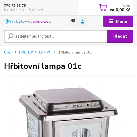
0
ks
776 75 93 75
za
0,00 Kč
Po - Pá 9,00 - 15,00 hod.
Menu
Hledat
Úvod
HŘBITOVNÍ LAMPY
Hřbitovní lampa 01c
Hřbitovní lampa 01c