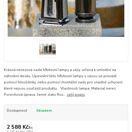
Krásná nerezová sada hřbitovní lampy a vázy, určená k umístění na
náhrobní desku. Upevnění této hřbitovní lampy s vázou se provádí
pomocí hmoždinky, nebo pomocí montážní sady pro snadné uchycení,
které nejsou součástí produktu. Vlastnosti lampa: Material:nerez
Porvrchová úprava: černé zlato Roz...
celý popis
Dostupnost
Skladem
2 588 Kč
/
ks
2 139 Kč
bez DPH