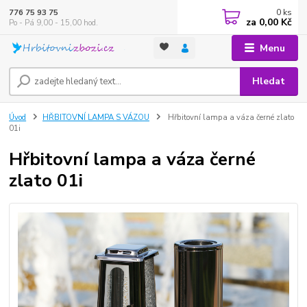
0
ks
776 75 93 75
za
0,00 Kč
Po - Pá 9,00 - 15,00 hod.
Menu
Hledat
Úvod
HŘBITOVNÍ LAMPA S VÁZOU
Hřbitovní lampa a váza černé zlato
01i
Hřbitovní lampa a váza černé
zlato 01i