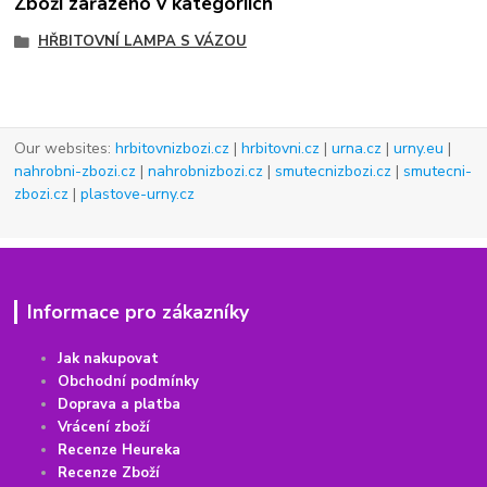
Zboží zařazeno v kategoriích
HŘBITOVNÍ LAMPA S VÁZOU
Our websites:
hrbitovnizbozi.cz
|
hrbitovni.cz
|
urna.cz
|
urny.eu
|
nahrobni-zbozi.cz
|
nahrobnizbozi.cz
|
smutecnizbozi.cz
|
smutecni-
zbozi.cz
|
plastove-urny.cz
Informace pro zákazníky
Jak nakupovat
Obchodní podmínky
Doprava a platba
Vrácení
z
boží
Recenze Heureka
Recenze Zboží