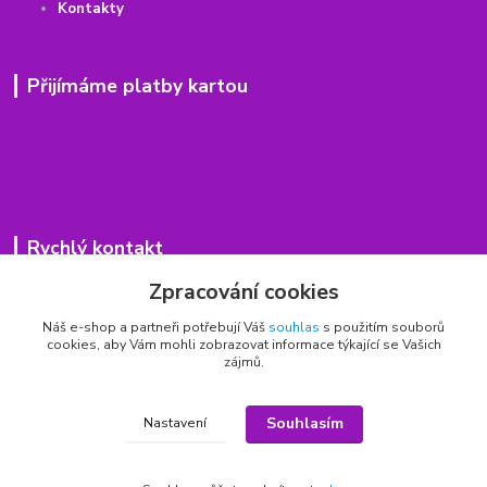
Kontakty
Přijímáme platby kartou
Rychlý kontakt
Zpracování cookies
776 75 93 75
Po - Pá 9,00 - 15,00 hod.
Náš e-shop a partneři potřebují Váš
souhlas
s použitím souborů
cookies, aby Vám mohli zobrazovat informace týkající se Vašich
obchod(zavináč)hrbitovnizbozi.cz
zájmů.
Souhlasím
Nastavení
Copyright © 2011 - 2026