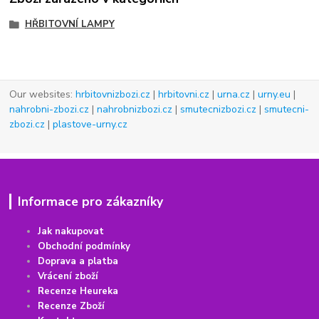
HŘBITOVNÍ LAMPY
Our websites:
hrbitovnizbozi.cz
|
hrbitovni.cz
|
urna.cz
|
urny.eu
|
nahrobni-zbozi.cz
|
nahrobnizbozi.cz
|
smutecnizbozi.cz
|
smutecni-
zbozi.cz
|
plastove-urny.cz
Informace pro zákazníky
Jak nakupovat
Obchodní podmínky
Doprava a platba
Vrácení
z
boží
Recenze Heureka
Recenze Zboží