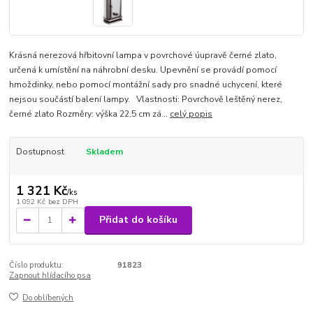
Krásná nerezová hřbitovní lampa v povrchové úupravě černé zlato,
určená k umístění na náhrobní desku. Upevnění se provádí pomocí
hmoždinky, nebo pomocí montážní sady pro snadné uchycení, které
nejsou součástí balení lampy. Vlastnosti: Povrchově leštěný nerez,
černé zlato Rozměry: výška 22,5 cm zá...
celý popis
Dostupnost
Skladem
1 321 Kč
/
ks
1 092 Kč
bez DPH
Přidat do košíku
Číslo produktu:
91823
Zapnout hlídacího psa
Do oblíbených