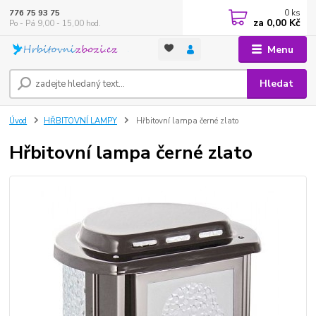
0
ks
776 75 93 75
za
0,00 Kč
Po - Pá 9,00 - 15,00 hod.
Menu
Hledat
Úvod
HŘBITOVNÍ LAMPY
Hřbitovní lampa černé zlato
Hřbitovní lampa černé zlato