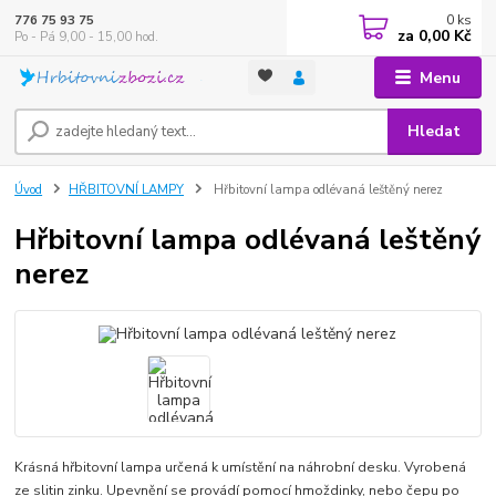
0
ks
776 75 93 75
za
0,00 Kč
Po - Pá 9,00 - 15,00 hod.
Menu
Hledat
Úvod
HŘBITOVNÍ LAMPY
Hřbitovní lampa odlévaná leštěný nerez
Hřbitovní lampa odlévaná leštěný
nerez
Krásná hřbitovní lampa určená k umístění na náhrobní desku. Vyrobená
ze slitin zinku. Upevnění se provádí pomocí hmoždinky, nebo čepu po