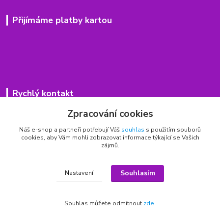
Přijímáme platby kartou
Rychlý kontakt
Zpracování cookies
776 75 93 75
Po - Pá 9,00 - 15,00 hod.
Náš e-shop a partneři potřebují Váš
souhlas
s použitím souborů
cookies, aby Vám mohli zobrazovat informace týkající se Vašich
obchod(zavináč)hrbitovnizbozi.cz
zájmů.
Souhlasím
Nastavení
Copyright © 2011 - 2026
Souhlas můžete odmítnout
zde
.