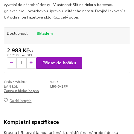
vyvrtání do náhrobní desky. Vlastnosti: Slitina zinku s barevnou
galavanickou povrchovou úpravou leštěného nerezu Dvojité lakování s
UV ochranou Fazetové sklo Ro...
celý popis
Dostupnost
Skladem
2 983 Kč
/
ks
2 465 Kč
bez DPH
Přidat do košíku
Číslo produktu:
9306
EAN kód:
L50-0-27P
Zapnout hlídacího psa
Do oblíbených
Kompletní specifikace
Krásná hřbitovní lampa určená k umístění na náhrobní desku.