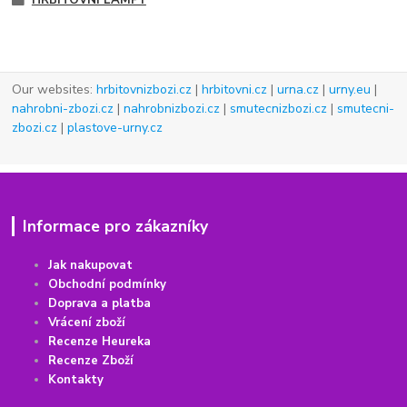
HŘBITOVNÍ LAMPY
Our websites:
hrbitovnizbozi.cz
|
hrbitovni.cz
|
urna.cz
|
urny.eu
|
nahrobni-zbozi.cz
|
nahrobnizbozi.cz
|
smutecnizbozi.cz
|
smutecni-
zbozi.cz
|
plastove-urny.cz
Informace pro zákazníky
Jak nakupovat
Obchodní podmínky
Doprava a platba
Vrácení
z
boží
Recenze Heureka
Recenze Zboží
Kontakty