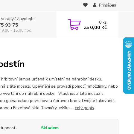
Přihlášení
 si rady? Zavolejte.
0
ks
75 93 75
za
0,00 Kč
á 9,00 - 15,00 hod.
odstín
 hřbitovní lampa určená k umístění na náhrobní desku.
ná z lité mosazi. Upevnění se provádí pomocí hmoždinky, nebo
o vyvrtání do náhrobní desky. Vlastnosti: Litá mosaz s
ou galvanickou povrchovou úpravou bronz Dvojité lakování s
ranou Fazetové sklo Rozměry: výška ...
celý popis
tupnost
Skladem