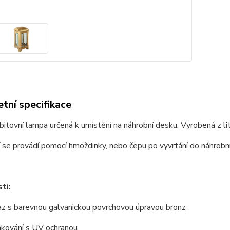
tní specifikace
bitovní lampa určená k umístění na náhrobní desku. Vyrobená z li
se provádí pomocí hmoždinky, nebo čepu po vyvrtání do náhrobní
ti:
az s barevnou galvanickou povrchovou úpravou bronz
akování s UV ochranou