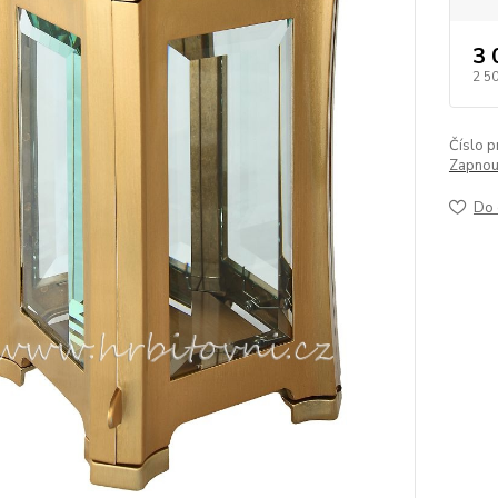
3 
2 5
Číslo p
Zapnout
Do 