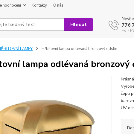
e hodnocení
Kontakty
O nás
Nevíte
Hledat
776 
Po - P
HŘBITOVNÍ LAMPY
Hřbitovní lampa odlévaná bronzový odstín
tovní lampa odlévaná bronzový 
Krásná
Vyrobe
čepu p
barevn
UV och
Dos