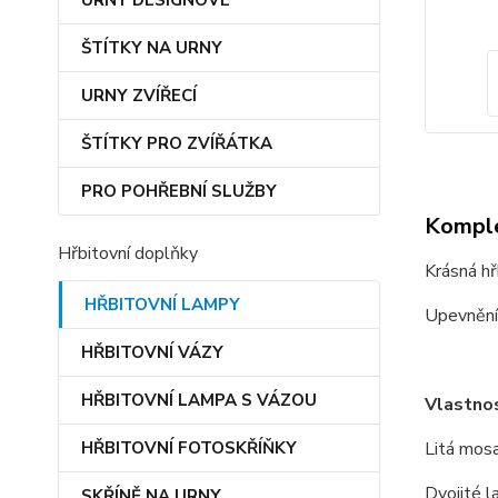
URNY DESIGNOVÉ
ŠTÍTKY NA URNY
URNY ZVÍŘECÍ
ŠTÍTKY PRO ZVÍŘÁTKA
PRO POHŘEBNÍ SLUŽBY
Komple
Hřbitovní doplňky
Krásná hř
HŘBITOVNÍ LAMPY
Upevnění 
HŘBITOVNÍ VÁZY
HŘBITOVNÍ LAMPA S VÁZOU
Vlastnos
HŘBITOVNÍ FOTOSKŘÍŇKY
Litá mos
Dvojité l
SKŘÍNĚ NA URNY