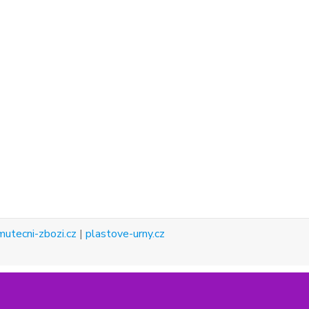
mutecni-zbozi.cz
|
plastove-urny.cz