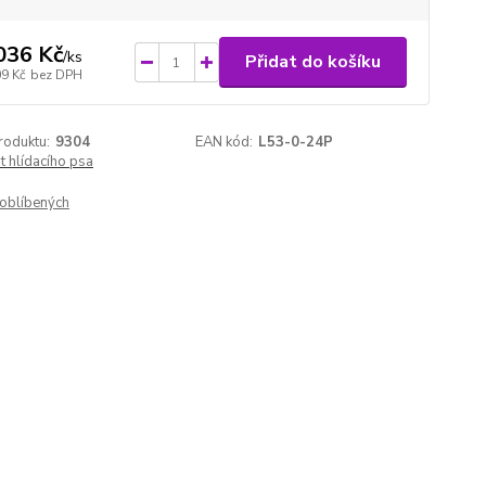
036 Kč
/
ks
Přidat do košíku
09 Kč
bez DPH
roduktu:
9304
EAN kód:
L53-0-24P
 hlídacího psa
oblíbených