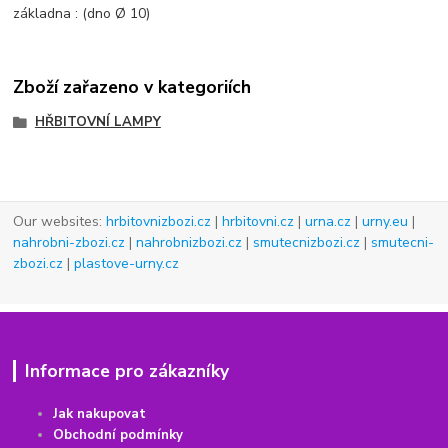
základna : (dno Ø 10)
Zboží zařazeno v kategoriích
HŘBITOVNÍ LAMPY
Our websites:
hrbitovnizbozi.cz
|
hrbitovni.cz
|
urna.cz
|
urny.eu
|
nahrobni-zbozi.cz
|
nahrobnizbozi.cz
|
smutecnizbozi.cz
|
smutecni-
zbozi.cz
|
plastove-urny.cz
Informace pro zákazníky
Jak nakupovat
Obchodní podmínky