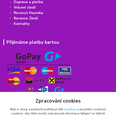
Doprava a platba
Vrácení
z
boží
Recenze Heureka
Recenze Zboží
Kontakty
Přijímáme platby kartou
Zpracování cookies
Náš e-shop a partneři potřebují Váš
souhlas
s použitím souborů
cookies, aby Vám mohli zobrazovat informace týkající se Vašich