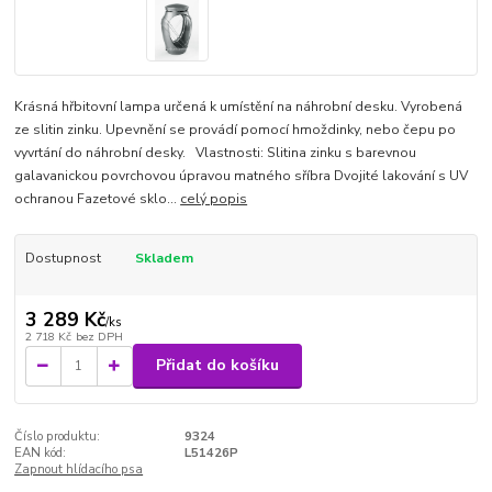
Krásná hřbitovní lampa určená k umístění na náhrobní desku. Vyrobená
ze slitin zinku. Upevnění se provádí pomocí hmoždinky, nebo čepu po
vyvrtání do náhrobní desky. Vlastnosti: Slitina zinku s barevnou
galavanickou povrchovou úpravou matného sříbra Dvojité lakování s UV
ochranou Fazetové sklo...
celý popis
Dostupnost
Skladem
3 289 Kč
/
ks
2 718 Kč
bez DPH
Přidat do košíku
Číslo produktu:
9324
EAN kód:
L51426P
Zapnout hlídacího psa