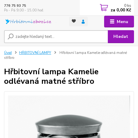
0
ks
776 75 93 75
za
0,00 Kč
Po - Pá 9,00 - 15,00 hod.
Menu
Hledat
Úvod
HŘBITOVNÍ LAMPY
Hřbitovní lampa Kamelie odlévaná matné
stříbro
Hřbitovní lampa Kamelie
odlévaná matné stříbro