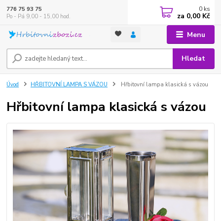
0
ks
776 75 93 75
za
0,00 Kč
Po - Pá 9,00 - 15,00 hod.
Menu
Hledat
Úvod
HŘBITOVNÍ LAMPA S VÁZOU
Hřbitovní lampa klasická s vázou
Hřbitovní lampa klasická s vázou