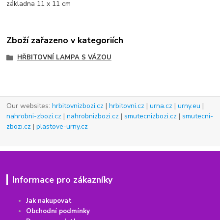
základna 11 x 11 cm
Zboží zařazeno v kategoriích
HŘBITOVNÍ LAMPA S VÁZOU
Our websites:
hrbitovnizbozi.cz
|
hrbitovni.cz
|
urna.cz
|
urny.eu
|
nahrobni-zbozi.cz
|
nahrobnizbozi.cz
|
smutecnizbozi.cz
|
smutecni-
zbozi.cz
|
plastove-urny.cz
Informace pro zákazníky
Jak nakupovat
Obchodní podmínky