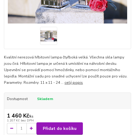
Kvalitní nerezová hřbitovní lampa čtyřboká velká. Všechna skla lampy
jsou čirá. Hřbitovní lampa je určená k umístění na náhrobní desku.
Upevnění se provádí pomocí hmoždinky, nebo pomocí montážního
lepidla. Montážní sadu pro snadné uchycení lze použít pouze pro vázu.
Parametry: Rozměry: 11 x 11 - 24 ...
celý popis
Dostupnost
Skladem
1 460 Kč
/
ks
1 207 Kč
bez DPH
Přidat do košíku