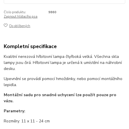
Číslo produktu:
9860
Zapnout hlídacího psa
Do oblíbených
Kompletní specifikace
Kvalitní nerezová hřbitovní lampa čtyřboká velká. Všechna skla
lampy jsou čirá. Hřbitovní lampa je určená k umístění na náhrobní
desku.
Upevnění se provádí pomocí hmoždinky, nebo pomocí montážního
lepidla.
Montážní sadu pro snadné uchycení lze použít pouze pro
vázu.
Parametry:
Rozměry: 11 x 11 - 24 cm