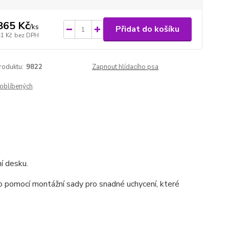
865 Kč
/
ks
Přidat do košíku
41 Kč
bez DPH
roduktu:
9822
Zapnout hlídacího psa
oblíbených
í desku.
o pomocí montážní sady pro snadné uchycení,
které