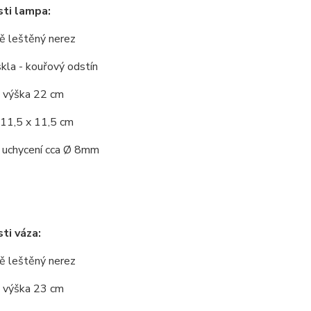
ti lampa:
ě leštěný nerez
kla - kouřový odstín
 výška 22 cm
 11,5 x 11,5 cm
 uchycení cca
Ø
8mm
ti váza:
ě leštěný nerez
 výška 23 cm