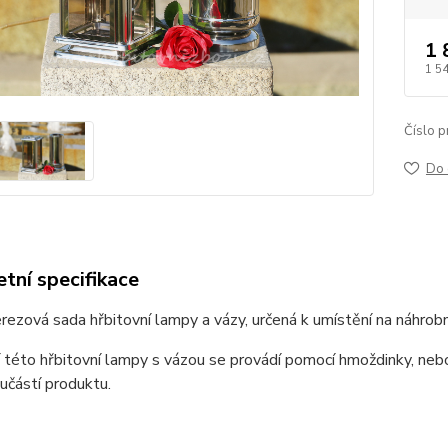
1 
1 5
Číslo p
Do 
tní specifikace
rezová sada hřbitovní lampy a vázy, určená k umístění na náhrobn
této hřbitovní lampy s vázou se provádí pomocí hmoždinky, neb
učástí produktu.