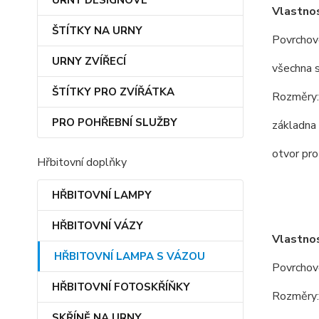
URNY DESIGNOVÉ
Vlastnos
ŠTÍTKY NA URNY
Povrchov
URNY ZVÍŘECÍ
všechna s
ŠTÍTKY PRO ZVÍŘÁTKA
Rozměry:
PRO POHŘEBNÍ SLUŽBY
základna
otvor pro
Hřbitovní doplňky
HŘBITOVNÍ LAMPY
HŘBITOVNÍ VÁZY
Vlastnos
HŘBITOVNÍ LAMPA S VÁZOU
Povrchov
HŘBITOVNÍ FOTOSKŘÍŇKY
Rozměry:
SKŘÍNĚ NA URNY