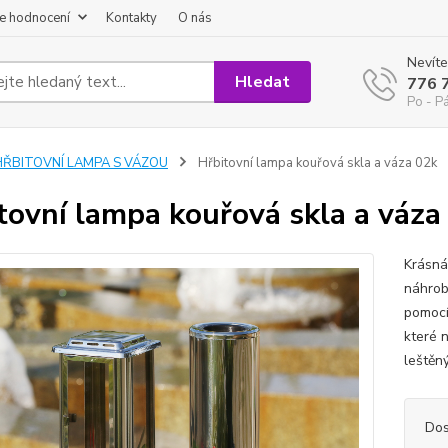
e hodnocení
Kontakty
O nás
Nevíte
Hledat
776 
Po - P
HŘBITOVNÍ LAMPA S VÁZOU
Hřbitovní lampa kouřová skla a váza 02k
tovní lampa kouřová skla a váza
Krásná
náhrob
pomocí
které 
leštěn
Dos