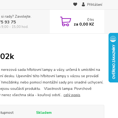
Přihlášení
 si rady? Zavolejte.
0
ks
75 93 75
za
0,00 Kč
á 9,00 - 15,00 hod.
 02k
 nerezová sada hřbitovní lampy a vázy, určená k umístění na
ní desku. Upevnění této hřbitovní lampy s vázou se provádí
 hmoždinky, nebo pomocí montážní sady pro snadné uchycení,
nejsou součástí produktu. Vlastnosti lampa: Povrchově
ý nerez všechna skla - kouřový odstí...
celý popis
tupnost
Skladem