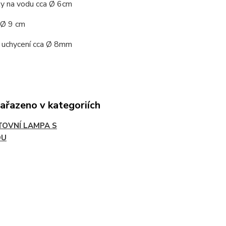
ky na vodu cca
Ø
6cm
Ø
9 cm
 uchycení cca
Ø
8mm
zařazeno v kategoriích
TOVNÍ LAMPA S
OU