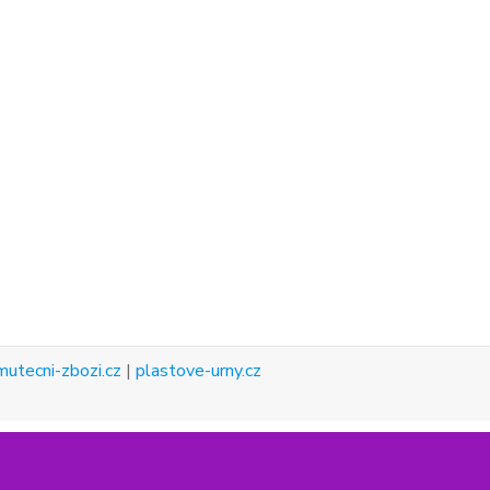
mutecni-zbozi.cz
|
plastove-urny.cz