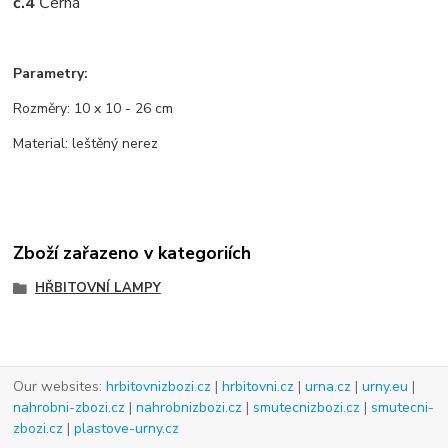
č.4
Černá
Parametry:
Rozměry: 10 x 10 - 26 cm
Material: leštěný nerez
Zboží zařazeno v kategoriích
HŘBITOVNÍ LAMPY
Our websites:
hrbitovnizbozi.cz
|
hrbitovni.cz
|
urna.cz
|
urny.eu
|
nahrobni-zbozi.cz
|
nahrobnizbozi.cz
|
smutecnizbozi.cz
|
smutecni-
zbozi.cz
|
plastove-urny.cz