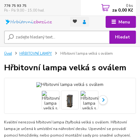
0
ks
776 75 93 75
za
0,00 Kč
Po - Pá 9,00 - 15,00 hod.
Menu
Hledat
Úvod
HŘBITOVNÍ LAMPY
Hřbitovní lampa velká s oválem
Hřbitovní lampa velká s oválem
Kvalitní nerezová hřbitovní lampa čtyřboká velká s oválem. Hřbitovní
lampa je určená k umístění na náhrobní desku. Upevnění se provádí
pomocí hmoždinky, nebo pomocí montážní sady pro snadné uchycení,