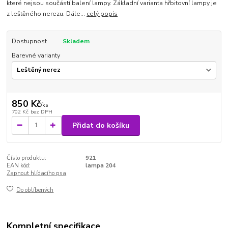
které nejsou součástí balení lampy. Základní varianta hřbitovní lampy je
z leštěného nerezu. Dále...
celý popis
Dostupnost
Skladem
Barevné varianty
850 Kč
/
ks
702 Kč
bez DPH
Přidat do košíku
Číslo produktu:
921
EAN kód:
lampa 204
Zapnout hlídacího psa
Do oblíbených
Kompletní specifikace