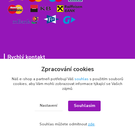
Rychlý kontakt
Zpracování cookies
776 75 93 75
Po - Pá 9,00 - 15,00 hod.
Náš e-shop a partneři potřebují Váš
souhlas
s použitím souborů
cookies, aby Vám mohli zobrazovat informace týkající se Vašich
obchod(zavináč)hrbitovnizbozi.cz
zájmů.
Souhlasím
Nastavení
Copyright © 2011 - 2026
Souhlas můžete odmítnout
zde
.