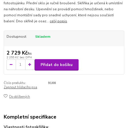
fotostojánku. Přední sklo je ručně broušené. Skříňka je určená k umístění
na náhrobní desku. Upevnění se provádí pomocí hmoždinek, nebo
pomocí montážní sady pro snadné uchycení, které nejsou součástí
balení. Dno skříně je osaz...
celý popis
Dostupnost
Skladem
2 729 Kč
/
ks
2 255 Kč
bez DPH
Přidat do košíku
Číslo produktu:
9166
Zapnout hlídacího psa
Do oblíbených
Kompletní specifikace
Vlastnosti fotoskříňka: