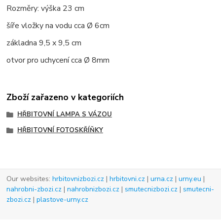
Rozměry: výška 23 cm
šíře vložky na vodu cca
Ø
6cm
základna 9,5 x 9,5 cm
otvor pro uchycení cca
Ø
8mm
Zboží zařazeno v kategoriích
HŘBITOVNÍ LAMPA S VÁZOU
HŘBITOVNÍ FOTOSKŘÍŇKY
Our websites:
hrbitovnizbozi.cz
|
hrbitovni.cz
|
urna.cz
|
urny.eu
|
nahrobni-zbozi.cz
|
nahrobnizbozi.cz
|
smutecnizbozi.cz
|
smutecni-
zbozi.cz
|
plastove-urny.cz