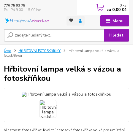
0
ks
776 75 93 75
za
0,00 Kč
Po - Pá 9,00 - 15,00 hod.
Menu
Hledat
Úvod
HŘBITOVNÍ FOTOSKŘÍŇKY
Hřbitovní lampa velká s vázou a
fotoskříňkou
Hřbitovní lampa velká s vázou a
fotoskříňkou
Vlastnosti fotoskříňka: Kvalitní nerezová fotoskříňka velká pro umístění