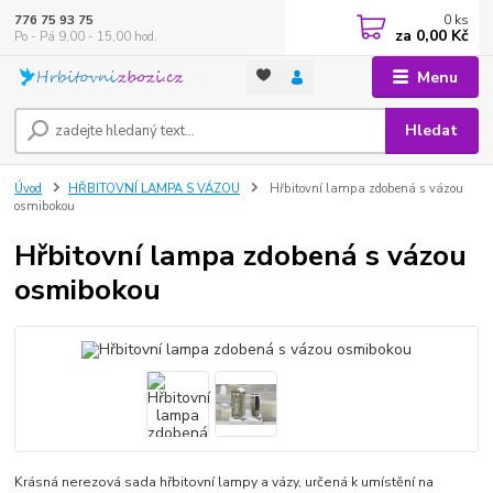
0
ks
776 75 93 75
za
0,00 Kč
Po - Pá 9,00 - 15,00 hod.
Menu
Hledat
Úvod
HŘBITOVNÍ LAMPA S VÁZOU
Hřbitovní lampa zdobená s vázou
osmibokou
Hřbitovní lampa zdobená s vázou
osmibokou
Krásná nerezová sada hřbitovní lampy a vázy, určená k umístění na