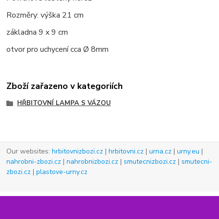
Rozměry: výška 21 cm
základna 9 x 9 cm
otvor pro uchycení cca
Ø
8mm
Zboží zařazeno v kategoriích
HŘBITOVNÍ LAMPA S VÁZOU
Our websites:
hrbitovnizbozi.cz
|
hrbitovni.cz
|
urna.cz
|
urny.eu
|
nahrobni-zbozi.cz
|
nahrobnizbozi.cz
|
smutecnizbozi.cz
|
smutecni-
zbozi.cz
|
plastove-urny.cz