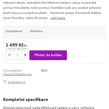
náhrobní desku. Upevnění této hřbitovní lampy s vázou se provádí
pomocí hmoždinky, nebo pomocí montážní sady pro snadné uchycení,
které nejsou součástí produktu. Vlastnosti lampa: Povrchově leštěný
nerez Rozměry: výška 26 cm bro...
celý popis
Dostupnost
Skladem
1 499 Kč
/
ks
1 239 Kč
bez DPH
Přidat do košíku
Číslo produktu:
9857
Zapnout hlídacího psa
Do oblíbených
Kompletní specifikace
Krásná nerezová sada hřbitovní lampy a vázy, určená k