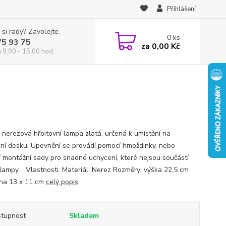
Přihlášení
 si rady? Zavolejte.
0
ks
75 93 75
za
0,00 Kč
á 9,00 - 15,00 hod.
 nerezová hřbitovní lampa zlatá, určená k umístění na
ní desku. Upevnění se provádí pomocí hmoždinky, nebo
 montážní sady pro snadné uchycení, které nejsou součástí
 lampy. Vlastnosti: Materiál: Nerez Rozměry: výška 22,5 cm
na 13 x 11 cm
celý popis
tupnost
Skladem