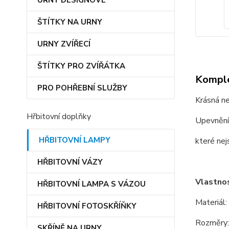
URNY DESIGNOVÉ
ŠTÍTKY NA URNY
URNY ZVÍŘECÍ
ŠTÍTKY PRO ZVÍŘÁTKA
Komple
PRO POHŘEBNÍ SLUŽBY
Krásná ne
Hřbitovní doplňky
Upevnění
HŘBITOVNÍ LAMPY
které nej
HŘBITOVNÍ VÁZY
Vlastnos
HŘBITOVNÍ LAMPA S VÁZOU
Materiál:
HŘBITOVNÍ FOTOSKŘÍŇKY
Rozměry:
SKŘÍNĚ NA URNY