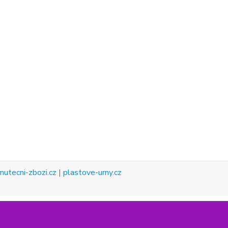
mutecni-zbozi.cz
|
plastove-urny.cz