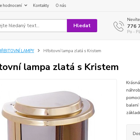
e hodnocení
Kontakty
O nás
Nevíte
Hledat
776 
Po - P
HŘBITOVNÍ LAMPY
Hřbitovní lampa zlatá s Kristem
tovní lampa zlatá s Kristem
Krásná
náhrob
pomocí
balení
základ
Dos