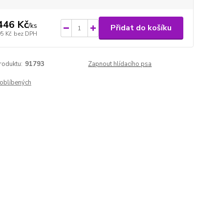
446 Kč
/
ks
Přidat do košíku
95 Kč
bez DPH
roduktu:
91793
Zapnout hlídacího psa
oblíbených