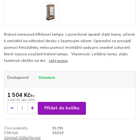
Krásná nerezová hřbitovní lampa v povrchové úpravě zlaté barvy, určená
k umístění na náhrobní desku s fazetovým sklem. Upevnění se provádí
pomocí hmoždinky, nebo pomocí montážní sady pro snadné uchycení,
které nejsou součástí balení lampy. Vlastnosti: Leštěný nerez, zlato
fazetové sklíčko na dví...
celý popis
Dostupnost
Skladem
1 504 Kč
/
ks
1 243 Kč
bez DPH
Přidat do košíku
Číslo produktu:
91791
EAN kód:
01D1F
Zapnout hlídacího psa