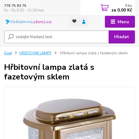
0
ks
776 75 93 75
za
0,00 Kč
Po - Pá 9,00 - 15,00 hod.
Menu
Hledat
Úvod
HŘBITOVNÍ LAMPY
Hřbitovní lampa zlatá s fazetovým sklem
Hřbitovní lampa zlatá s
fazetovým sklem