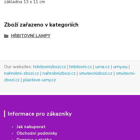
základna 13 x 11 cm
Zboží zařazeno v kategoriích
HŘBITOVNÍ LAMPY
Our websites:
hrbitovnizbozi.cz
|
hrbitovni.cz
|
urna.cz
|
urny.eu
|
nahrobni-zbozi.cz
|
nahrobnizbozi.cz
|
smutecnizbozi.cz
|
smutecni-
zbozi.cz
|
plastove-urny.cz
Informace pro zákazníky
Jak nakupovat
Obchodní podmínky