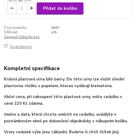
764 Kč
bez DPH
Přidat do košíku
Číslo produktu:
2567
EAN kód:
st5
Zapnout hlídacího psa
Do oblíbených
Kompletní specifikace
Krásná plastová urna bílé barvy. Do této urny lze vložit úřední
plastovou vložku s popelem, kterou vydávají krematoria.
Akční cena, při zakoupení této plastové urny, máte cedulku v
ceně 220 Kč zdarma.
Jméno a data, která chcete umístit na cedulku, uvádějte v
poznámkovém okně po dokončení objednávky v nákupním košíku.
Vzory cedulek výše jsou základní. Budete-li chtít štítek jiný,