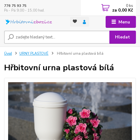
0
ks
776 75 93 75
za
0,00 Kč
Po - Pá 9,00 - 15,00 hod.
Menu
Hledat
Úvod
URNY PLASTOVÉ
Hřbitovní urna plastová bílá
Hřbitovní urna plastová bílá