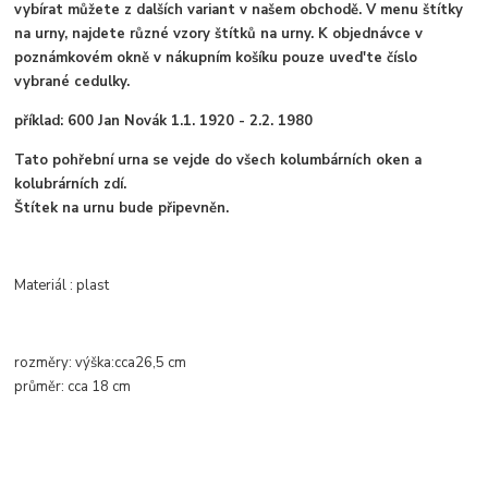
vybírat můžete z dalších variant v našem obchodě. V menu štítky
na urny, najdete různé vzory štítků na urny. K objednávce v
poznámkovém okně v nákupním košíku pouze uved'te číslo
vybrané cedulky.
příklad: 600 Jan Novák 1.1. 1920 - 2.2. 1980
Tato pohřební urna se vejde do všech kolumbárních oken a
kolubrárních zdí.
Štítek na urnu bude připevněn.
Materiál : plast
rozměry:
výška:
cca
26,5 cm
průměr
: cca
18 cm