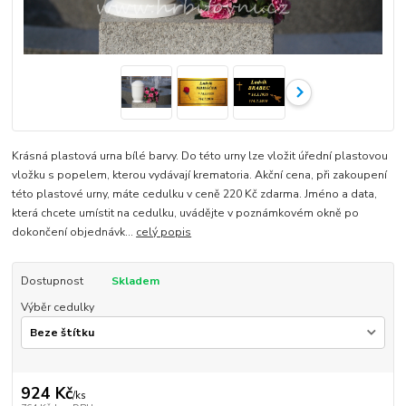
Krásná plastová urna bílé barvy. Do této urny lze vložit úřední plastovou
vložku s popelem, kterou vydávají krematoria. Akční cena, při zakoupení
této plastové urny, máte cedulku v ceně 220 Kč zdarma. Jméno a data,
která chcete umístit na cedulku, uvádějte v poznámkovém okně po
dokončení objednávk...
celý popis
Dostupnost
Skladem
Výběr cedulky
924 Kč
/
ks