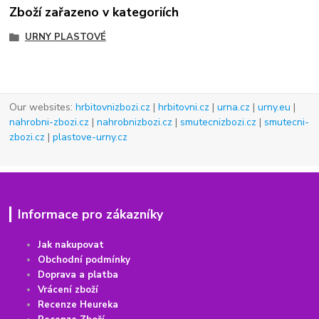
Zboží zařazeno v kategoriích
URNY PLASTOVÉ
Our websites:
hrbitovnizbozi.cz
|
hrbitovni.cz
|
urna.cz
|
urny.eu
|
nahrobni-zbozi.cz
|
nahrobnizbozi.cz
|
smutecnizbozi.cz
|
smutecni-
zbozi.cz
|
plastove-urny.cz
Informace pro zákazníky
Jak nakupovat
Obchodní podmínky
Doprava a platba
Vrácení
z
boží
Recenze Heureka