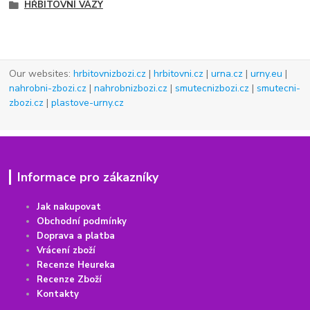
HŘBITOVNÍ VÁZY
Our websites:
hrbitovnizbozi.cz
|
hrbitovni.cz
|
urna.cz
|
urny.eu
|
nahrobni-zbozi.cz
|
nahrobnizbozi.cz
|
smutecnizbozi.cz
|
smutecni-
zbozi.cz
|
plastove-urny.cz
Informace pro zákazníky
Jak nakupovat
Obchodní podmínky
Doprava a platba
Vrácení
z
boží
Recenze Heureka
Recenze Zboží
Kontakty