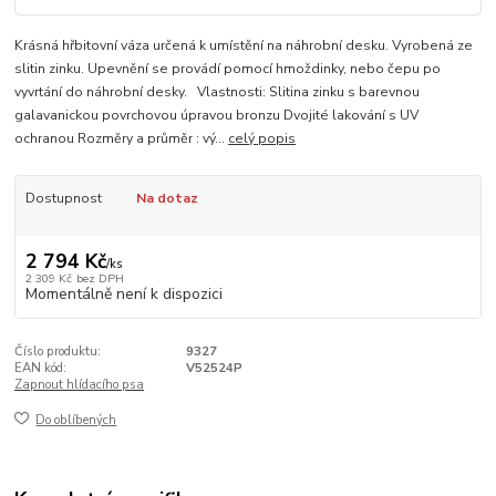
Krásná hřbitovní váza určená k umístění na náhrobní desku. Vyrobená ze
slitin zinku. Upevnění se provádí pomocí hmoždinky, nebo čepu po
vyvrtání do náhrobní desky. Vlastnosti: Slitina zinku s barevnou
galavanickou povrchovou úpravou bronzu Dvojité lakování s UV
ochranou Rozměry a průměr : vý...
celý popis
Dostupnost
Na dotaz
2 794 Kč
/
ks
2 309 Kč
bez DPH
Momentálně není k dispozici
Číslo produktu:
9327
EAN kód:
V52524P
Zapnout hlídacího psa
Do oblíbených