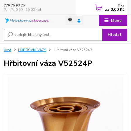
0
ks
776 75 93 75
za
0,00 Kč
Po - Pá 9,00 - 15,00 hod.
Menu
Hledat
Úvod
HŘBITOVNÍ VÁZY
Hřbitovní váza V52524P
Hřbitovní váza V52524P