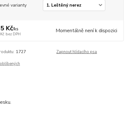
evné varianty
5 Kč
/
ks
Momentálně není k dispozici
 Kč
bez DPH
roduktu:
1727
Zapnout hlídacího psa
oblíbených
esku.