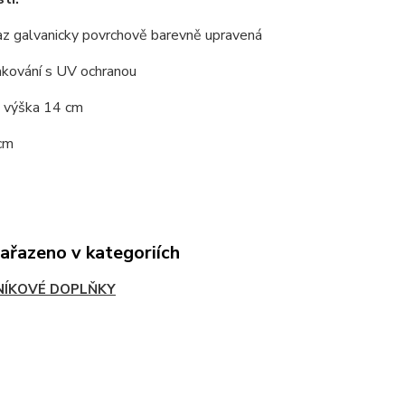
az galvanicky povrchově barevně upravená
akování s UV ochranou
 výška 14 cm
 cm
zařazeno v kategoriích
ÍKOVÉ DOPLŇKY