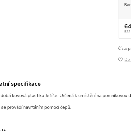
Bar
64
533
Číslo p
Do 
tní specifikace
dobá kovová plastika Ježíše. Určená k umístění na pomníkovou d
 se provádí navrtáním pomocí čepů.
ti: