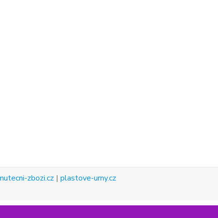
mutecni-zbozi.cz
|
plastove-urny.cz