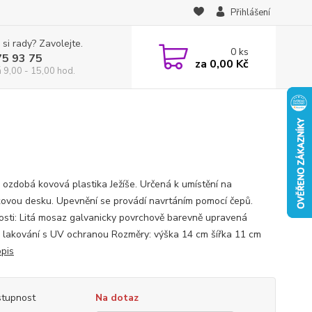
Přihlášení
 si rady? Zavolejte.
0
ks
75 93 75
za
0,00 Kč
á 9,00 - 15,00 hod.
 ozdobá kovová plastika Ježíše. Určená k umístění na
ovou desku. Upevnění se provádí navrtáním pomocí čepů.
osti: Litá mosaz galvanicky povrchově barevně upravená
é lakování s UV ochranou Rozměry: výška 14 cm šířka 11 cm
opis
tupnost
Na dotaz