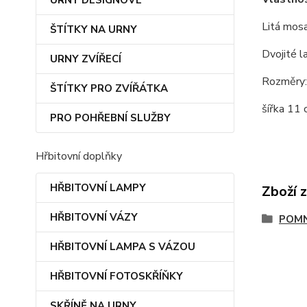
URNY DESIGNOVÉ
Litá mos
ŠTÍTKY NA URNY
Dvojité l
URNY ZVÍŘECÍ
Rozměry:
ŠTÍTKY PRO ZVÍŘÁTKA
šířka 11
PRO POHŘEBNÍ SLUŽBY
Hřbitovní doplňky
HŘBITOVNÍ LAMPY
Zboží 
HŘBITOVNÍ VÁZY
POMN
HŘBITOVNÍ LAMPA S VÁZOU
HŘBITOVNÍ FOTOSKŘÍŇKY
SKŘÍNĚ NA URNY