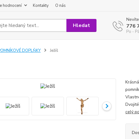
e hodnocení
Kontakty
O nás
Nevíte
Hledat
776 
Po - P
POMNÍKOVÉ DOPLŇKY
Ježíš
Krásná
pomník
Vlastn
Dvojit
celý p
Dos