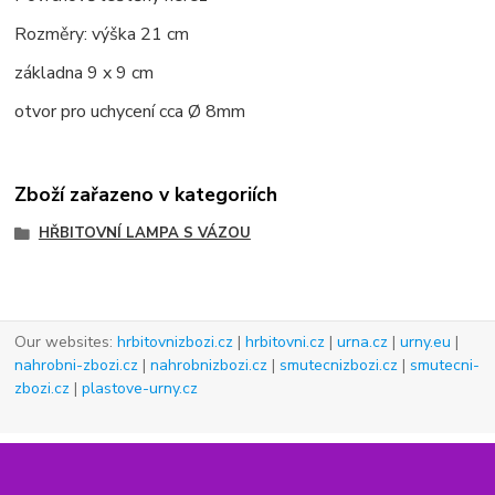
Rozměry: výška 21 cm
základna 9 x 9 cm
otvor pro uchycení cca
Ø
8mm
Zboží zařazeno v kategoriích
HŘBITOVNÍ LAMPA S VÁZOU
Our websites:
hrbitovnizbozi.cz
|
hrbitovni.cz
|
urna.cz
|
urny.eu
|
nahrobni-zbozi.cz
|
nahrobnizbozi.cz
|
smutecnizbozi.cz
|
smutecni-
zbozi.cz
|
plastove-urny.cz