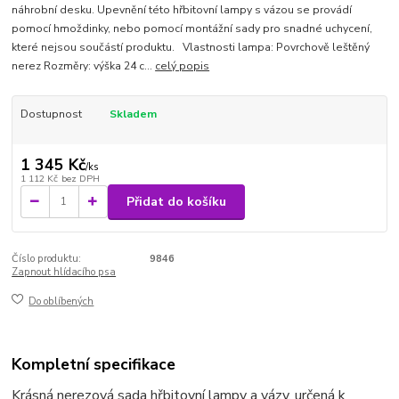
náhrobní desku. Upevnění této hřbitovní lampy s vázou se provádí
pomocí hmoždinky, nebo pomocí montážní sady pro snadné uchycení,
které nejsou součástí produktu. Vlastnosti lampa: Povrchově leštěný
nerez Rozměry: výška 24 c...
celý popis
Dostupnost
Skladem
1 345 Kč
/
ks
1 112 Kč
bez DPH
Přidat do košíku
Číslo produktu:
9846
Zapnout hlídacího psa
Do oblíbených
Kompletní specifikace
Krásná nerezová sada hřbitovní lampy a vázy, určená k