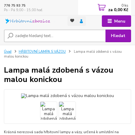
0
ks
776 75 93 75
za
0,00 Kč
Po - Pá 9,00 - 15,00 hod.
Menu
Hledat
Úvod
HŘBITOVNÍ LAMPA S VÁZOU
Lampa malá zdobená s vázou
malou konickou
Lampa malá zdobená s vázou
malou konickou
Krásná nerezová sada hřbitovní lampy a vázy, určená k umístění na