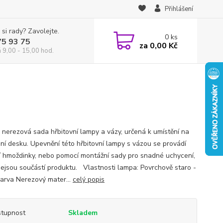
Přihlášení
 si rady? Zavolejte.
0
ks
75 93 75
za
0,00 Kč
á 9,00 - 15,00 hod.
 nerezová sada hřbitovní lampy a vázy, určená k umístění na
ní desku. Upevnění této hřbitovní lampy s vázou se provádí
 hmoždinky, nebo pomocí montážní sady pro snadné uchycení,
nejsou součástí produktu. Vlastnosti lampa: Povrchově staro -
barva Nerezový mater...
celý popis
tupnost
Skladem