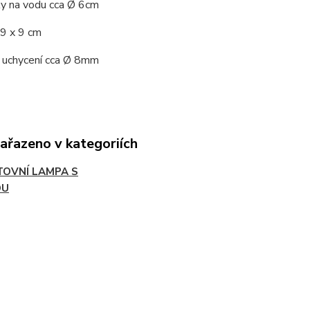
ky na vodu cca
Ø
6cm
 9 x 9 cm
 uchycení cca
Ø
8mm
zařazeno v kategoriích
TOVNÍ LAMPA S
OU