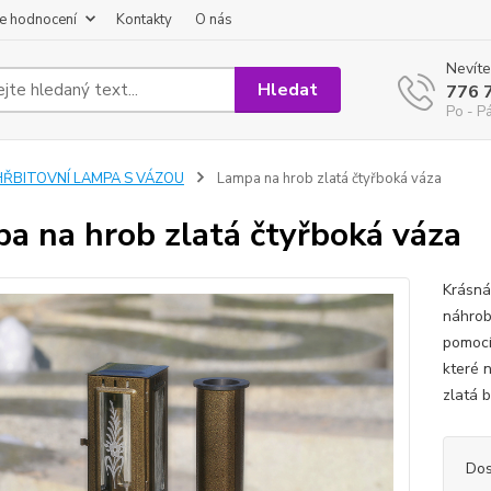
e hodnocení
Kontakty
O nás
Nevíte
Hledat
776 
Po - P
HŘBITOVNÍ LAMPA S VÁZOU
Lampa na hrob zlatá čtyřboká váza
a na hrob zlatá čtyřboká váza
Krásná
náhrob
pomocí
které 
zlatá 
Dos