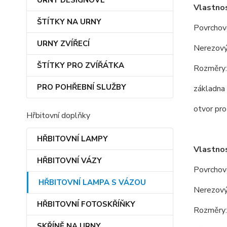
URNY DESIGNOVÉ
Vlastnos
ŠTÍTKY NA URNY
Povrchově
URNY ZVÍŘECÍ
Nerezový
ŠTÍTKY PRO ZVÍŘÁTKA
Rozměry:
PRO POHŘEBNÍ SLUŽBY
základna
otvor pro
Hřbitovní doplňky
HŘBITOVNÍ LAMPY
Vlastnos
HŘBITOVNÍ VÁZY
Povrcho
HŘBITOVNÍ LAMPA S VÁZOU
Nerezový
HŘBITOVNÍ FOTOSKŘÍŇKY
Rozměry:
SKŘÍNĚ NA URNY