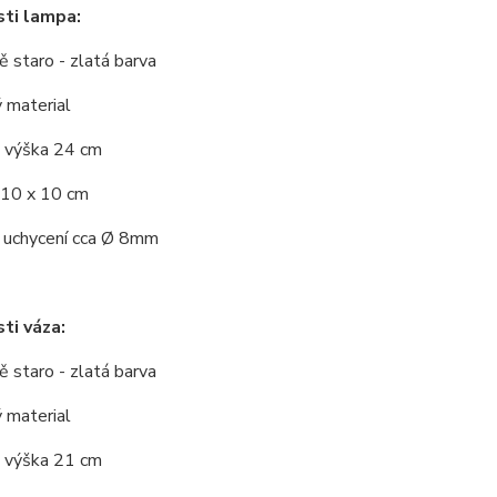
ti lampa:
 staro - zlatá barva
 material
 výška 24 cm
 10 x 10 cm
 uchycení cca
Ø
8mm
ti váza:
vě
staro - zlatá barva
 material
 výška 21 cm