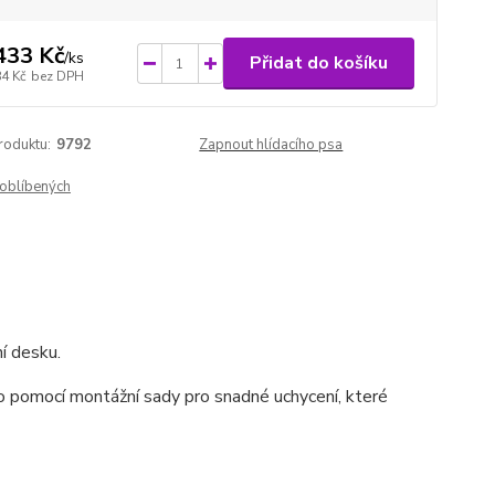
433 Kč
/
ks
Přidat do košíku
84 Kč
bez DPH
roduktu:
9792
Zapnout hlídacího psa
oblíbených
í desku.
o pomocí montážní sady pro snadné uchycení,
které