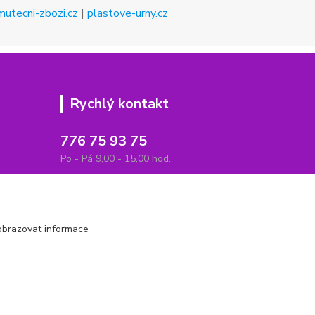
mutecni-zbozi.cz
|
plastove-urny.cz
Rychlý kontakt
776 75 93 75
Po - Pá 9,00 - 15,00 hod.
obchod(zavináč)hrbitovnizbozi.cz
obrazovat informace