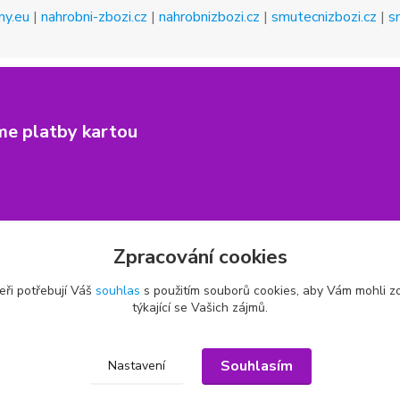
ny.eu
|
nahrobni-zbozi.cz
|
nahrobnizbozi.cz
|
smutecnizbozi.cz
|
s
me platby kartou
Zpracování cookies
eři potřebují Váš
souhlas
s použitím souborů cookies, aby Vám mohli z
týkající se Vašich zájmů.
Souhlasím
Nastavení