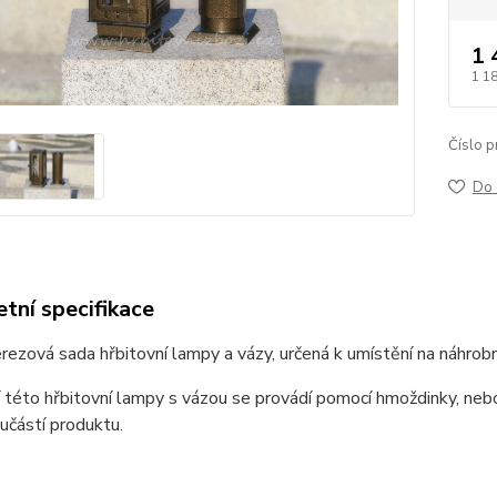
1 
1 1
Číslo p
Do 
tní specifikace
rezová sada hřbitovní lampy a vázy, určená k umístění na náhrobn
této hřbitovní lampy s vázou se provádí pomocí hmoždinky, neb
učástí produktu.