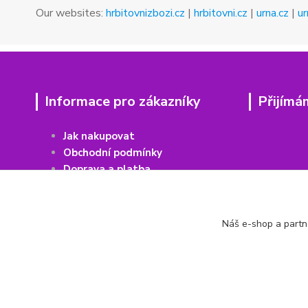
Our websites:
hrbitovnizbozi.cz
|
hrbitovni.cz
|
urna.cz
|
ur
Informace pro zákazníky
Přijímá
Jak nakupovat
Obchodní podmínky
Doprava a platba
Vrácení
z
boží
Recenze Heureka
Recenze Zboží
Náš e-shop a partn
Kontakty