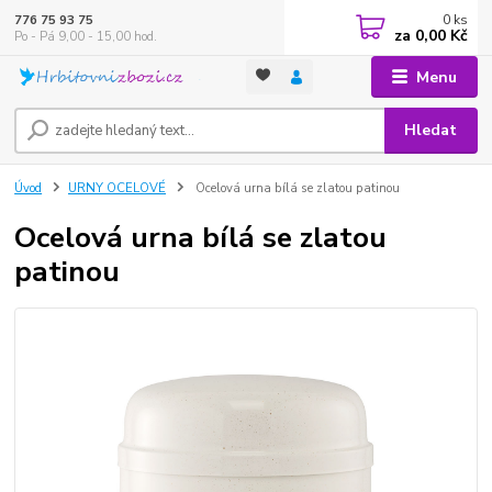
0
ks
776 75 93 75
za
0,00 Kč
Po - Pá 9,00 - 15,00 hod.
Menu
Hledat
Úvod
URNY OCELOVÉ
Ocelová urna bílá se zlatou patinou
Ocelová urna bílá se zlatou
patinou