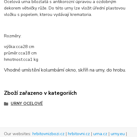
Ocelová urna bílozlatá s antikorozní úpravou a ozdobným
dekorem větvičky růže. Do této urny lze vložit úřední plastovou
vložku s popelem, kterou vydávají krematoria.
Rozměry:
výška:
cca
28 cm
průměr:
cca
18 cm
hmotnost:
cca
1 kg
Vhodné umístění kolumbární okno, skříň na urny, do hrobu.
Zboží zařazeno v kategoriích
URNY OCELOVÉ
Our websites:
hrbitovnizbozi.cz
|
hrbitovni.cz
|
urna.cz
|
urny.eu
|