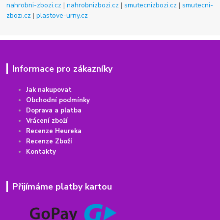
nahrobni-zbozi.cz
|
nahrobnizbozi.cz
|
smutecnizbozi.cz
|
smutecni-
zbozi.cz
|
plastove-urny.cz
Informace pro zákazníky
Jak nakupovat
Obchodní podmínky
Doprava a platba
Vrácení
z
boží
Recenze Heureka
Recenze Zboží
Kontakty
Přijímáme platby kartou