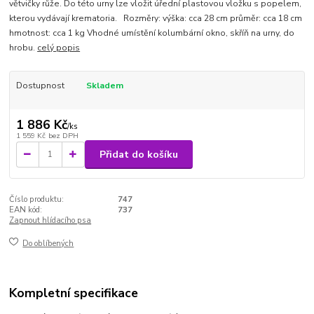
větvičky růže. Do této urny lze vložit úřední plastovou vložku s popelem,
kterou vydávají krematoria. Rozměry: výška: cca 28 cm průměr: cca 18 cm
hmotnost: cca 1 kg Vhodné umístění kolumbární okno, skříň na urny, do
hrobu.
celý popis
Dostupnost
Skladem
1 886 Kč
/
ks
1 559 Kč
bez DPH
Přidat do košíku
Číslo produktu:
747
EAN kód:
737
Zapnout hlídacího psa
Do oblíbených
Kompletní specifikace