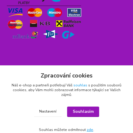
Rychlý kontakt
Zpracování cookies
776 75 93 75
Náš e-shop a partneři potřebují Váš
souhlas
s použitím souborů
cookies, aby Vám mohli zobrazovat informace týkající se Vašich
Po - Pá 9,00 - 15,00 hod.
zájmů.
obchod(zavináč)hrbitovnizbozi.cz
Souhlasím
Nastavení
Souhlas můžete odmítnout
zde
.