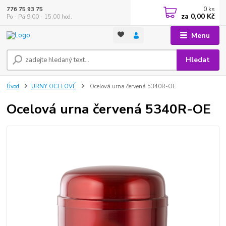
0
ks
776 75 93 75
za
0,00 Kč
Po - Pá 9,00 - 15,00 hod.
Menu
Hledat
Úvod
URNY OCELOVÉ
Ocelová urna červená 5340R-OE
Ocelová urna červená 5340R-OE