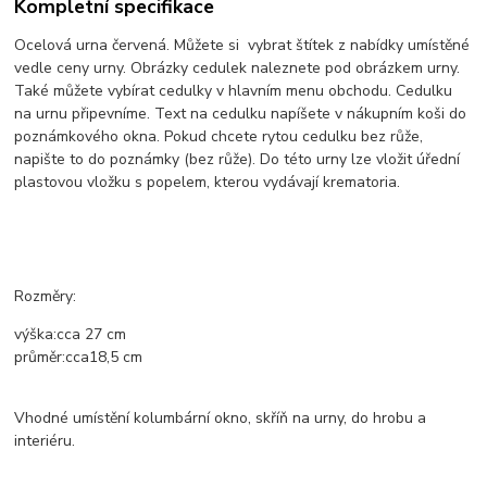
Kompletní specifikace
Ocelová urna červená. Můžete si vybrat štítek z nabídky umístěné
vedle ceny urny. Obrázky cedulek naleznete pod obrázkem urny.
Také můžete vybírat cedulky v hlavním menu obchodu. Cedulku
na urnu připevníme. Text na cedulku napíšete v nákupním koši do
poznámkového okna. Pokud chcete rytou cedulku bez růže,
napište to do poznámky (bez růže). Do této urny lze vložit úřední
plastovou vložku s popelem, kterou vydávají krematoria.
Rozměry:
výška:
cca
27
cm
průměr:
cca
18,5 cm
Vhodné umístění kolumbární okno, skříň na urny, do hrobu a
interiéru.