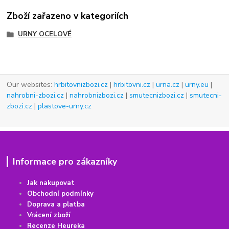
Zboží zařazeno v kategoriích
URNY OCELOVÉ
Our websites:
hrbitovnizbozi.cz
|
hrbitovni.cz
|
urna.cz
|
urny.eu
|
nahrobni-zbozi.cz
|
nahrobnizbozi.cz
|
smutecnizbozi.cz
|
smutecni-
zbozi.cz
|
plastove-urny.cz
Informace pro zákazníky
Jak nakupovat
Obchodní podmínky
Doprava a platba
Vrácení
z
boží
Recenze Heureka