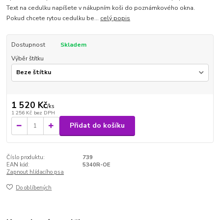
Text na cedulku napíšete v nákupním koši do poznámkového okna.
Pokud chcete rytou cedulku be...
celý popis
Dostupnost
Skladem
Výběr štítku
1 520 Kč
/
ks
1 256 Kč
bez DPH
Přidat do košíku
Číslo produktu:
739
EAN kód:
5340R-OE
Zapnout hlídacího psa
Do oblíbených