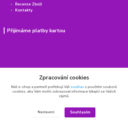
Recenze Zboží
Kontakty
Přijímáme platby kartou
Rychlý kontakt
Zpracování cookies
776 75 93 75
Náš e-shop a partneři potřebují Váš
souhlas
s použitím souborů
cookies, aby Vám mohli zobrazovat informace týkající se Vašich
Po - Pá 9,00 - 15,00 hod.
zájmů.
obchod(zavináč)hrbitovnizbozi.cz
Souhlasím
Nastavení