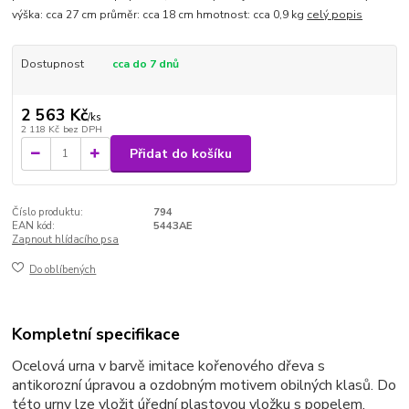
výška: cca 27 cm průměr: cca 18 cm hmotnost: cca 0,9 kg
celý popis
Dostupnost
cca do 7 dnů
2 563 Kč
/
ks
2 118 Kč
bez DPH
Přidat do košíku
Číslo produktu:
794
EAN kód:
5443AE
Zapnout hlídacího psa
Do oblíbených
Kompletní specifikace
Ocelová urna v barvě imitace kořenového dřeva s
antikorozní úpravou a ozdobným motivem obilných klasů. Do
této urny lze vložit úřední plastovou vložku s popelem,