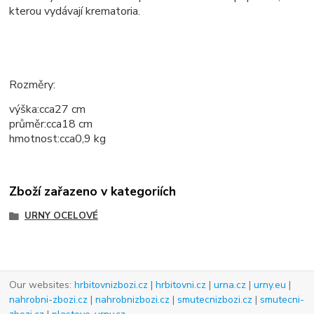
kterou vydávají krematoria.
Rozměry:
výška:
cca
27 cm
průměr:
cca
18 cm
hmotnost:
cca
0,9 kg
Zboží zařazeno v kategoriích
URNY OCELOVÉ
Our websites:
hrbitovnizbozi.cz
|
hrbitovni.cz
|
urna.cz
|
urny.eu
|
nahrobni-zbozi.cz
|
nahrobnizbozi.cz
|
smutecnizbozi.cz
|
smutecni-