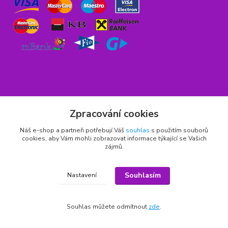
Rychlý kontakt
Zpracování cookies
776 75 93 75
Náš e-shop a partneři potřebují Váš
souhlas
s použitím souborů
cookies, aby Vám mohli zobrazovat informace týkající se Vašich
Po - Pá 9,00 - 15,00 hod.
zájmů.
obchod(zavináč)hrbitovnizbozi.cz
Souhlasím
Nastavení
Souhlas můžete odmítnout
zde
.
Copyright © 2011 - 2026