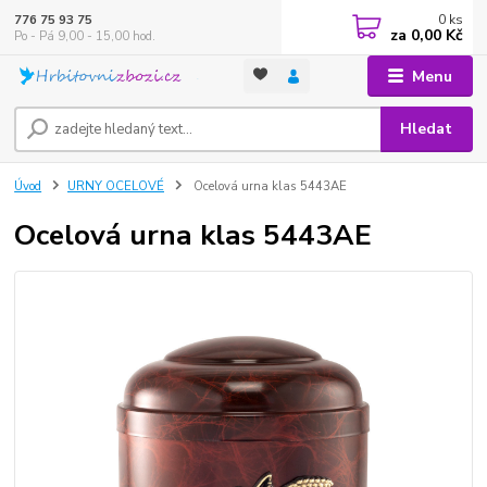
0
ks
776 75 93 75
za
0,00 Kč
Po - Pá 9,00 - 15,00 hod.
Menu
Hledat
Úvod
URNY OCELOVÉ
Ocelová urna klas 5443AE
Ocelová urna klas 5443AE