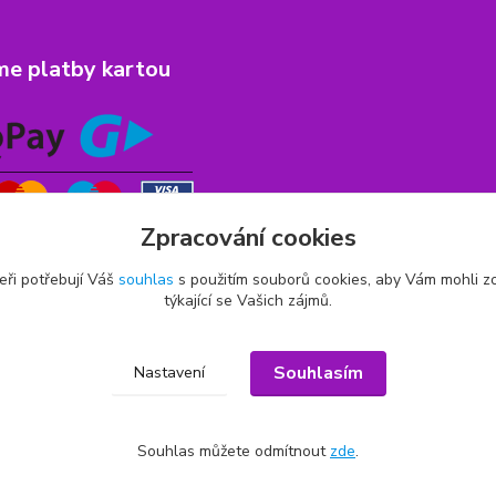
me platby kartou
Zpracování cookies
eři potřebují Váš
souhlas
s použitím souborů cookies, aby Vám mohli z
týkající se Vašich zájmů.
Souhlasím
Nastavení
Souhlas můžete odmítnout
zde
.