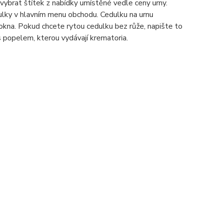
ybrat štítek z nabídky umístěné vedle ceny urny.
lky v hlavním menu obchodu. Cedulku na urnu
kna. Pokud chcete rytou cedulku bez růže, napište to
s popelem, kterou vydávají krematoria.