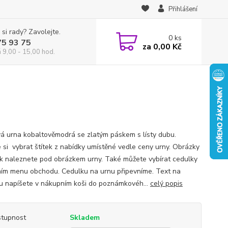
Přihlášení
 si rady? Zavolejte.
0
ks
75 93 75
za
0,00 Kč
á 9,00 - 15,00 hod.
á urna kobaltověmodrá se zlatým páskem s lísty dubu.
 si vybrat štítek z nabídky umístěné vedle ceny urny. Obrázky
k naleznete pod obrázkem urny. Také můžete vybírat cedulky
ním menu obchodu. Cedulku na urnu připevníme. Text na
u napíšete v nákupním koši do poznámkovéh...
celý popis
tupnost
Skladem