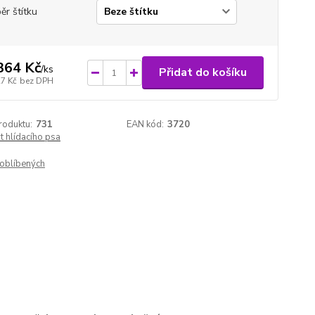
ěr štítku
364 Kč
/
ks
Přidat do košíku
27 Kč
bez DPH
roduktu:
731
EAN kód:
3720
 hlídacího psa
oblíbených