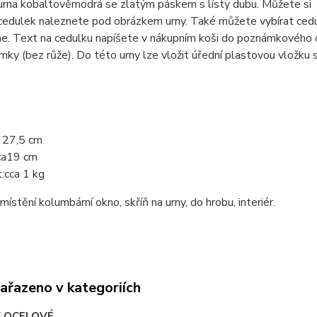
rna kobaltověmodrá se zlatým páskem s lísty dubu. Můžete si v
cedulek naleznete pod obrázkem urny. Také můžete vybírat cedu
e. Text na cedulku napíšete v nákupním koši do poznámkového o
ky (bez růže). Do této urny lze vložit úřední plastovou vložku 
a
27,5 cm
ca
19 cm
:
cca 1
kg
ístění kolumbární okno, skříň na urny, do hrobu, interiér.
zařazeno v kategoriích
 OCELOVÉ