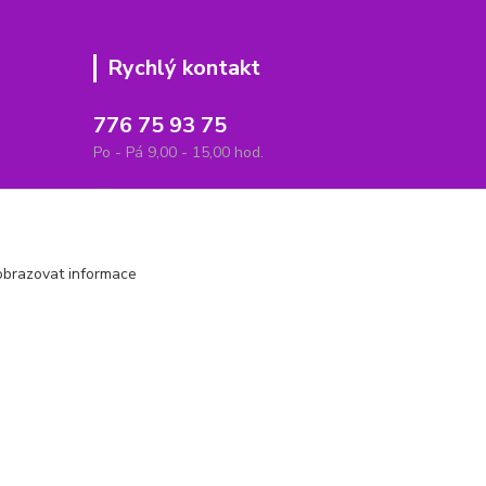
Rychlý kontakt
776 75 93 75
Po - Pá 9,00 - 15,00 hod.
obchod(zavináč)hrbitovnizbozi.cz
obrazovat informace