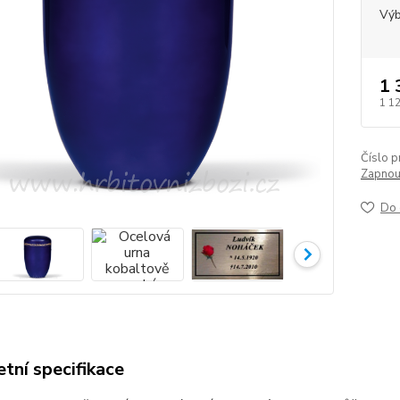
Výb
1 
1 1
Číslo p
Zapnout
Do 
tní specifikace