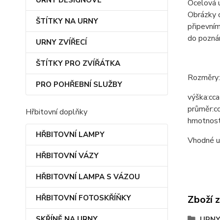
URNY DESIGNOVÉ
Ocelová u
Obrázky 
ŠTÍTKY NA URNY
připevním
do poznám
URNY ZVÍŘECÍ
ŠTÍTKY PRO ZVÍŘÁTKA
Rozměry:
PRO POHŘEBNÍ SLUŽBY
výška:
cc
průměr:
c
Hřbitovní doplňky
hmotnost
HŘBITOVNÍ LAMPY
Vhodné um
HŘBITOVNÍ VÁZY
HŘBITOVNÍ LAMPA S VÁZOU
Zboží 
HŘBITOVNÍ FOTOSKŘÍŇKY
SKŘÍNĚ NA URNY
URNY