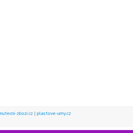
mutecni-zbozi.cz
|
plastove-urny.cz