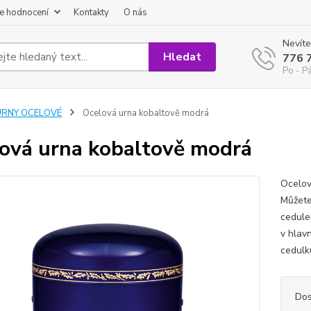
e hodnocení
Kontakty
O nás
Nevíte
Hledat
776 
Po - P
URNY OCELOVÉ
Ocelová urna kobaltově modrá
ová urna kobaltově modrá
Ocelov
Můžete
cedule
v hlav
cedulk
Dos