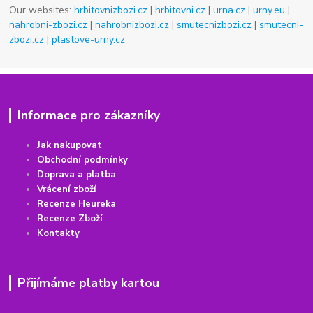
Our websites:
hrbitovnizbozi.cz
|
hrbitovni.cz
|
urna.cz
|
urny.eu
|
nahrobni-zbozi.cz
|
nahrobnizbozi.cz
|
smutecnizbozi.cz
|
smutecni-
zbozi.cz
|
plastove-urny.cz
Informace pro zákazníky
Jak nakupovat
Obchodní podmínky
Doprava a platba
Vrácení
z
boží
Recenze Heureka
Recenze Zboží
Kontakty
Přijímáme platby kartou