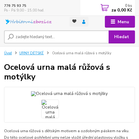
0
ks
776 75 93 75
za
0,00 Kč
Po - Pá 9,00 - 15,00 hod.
Menu
Hledat
Úvod
URNY DĚTSKÉ
Ocelová urna malá růžová s motýlky
Ocelová urna malá růžová s
motýlky
Ocelová urna růžová s dětským motivem a ozdobným páskem na víku.
Do této ocelové pohřební urny nelze vložit úřední plastovou vložku s