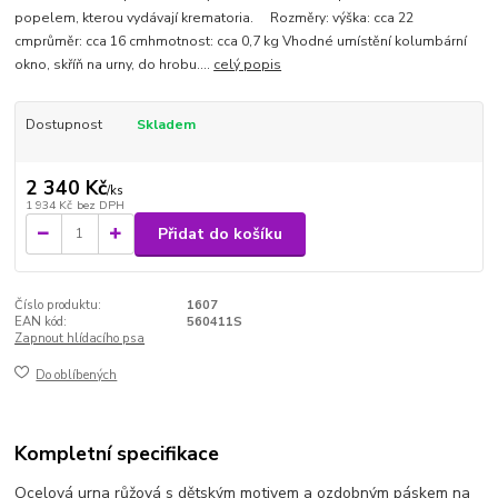
popelem, kterou vydávají krematoria. Rozměry: výška: cca 22
cmprůměr: cca 16 cmhmotnost: cca 0,7 kg Vhodné umístění kolumbární
okno, skříň na urny, do hrobu....
celý popis
Dostupnost
Skladem
2 340 Kč
/
ks
1 934 Kč
bez DPH
Přidat do košíku
Číslo produktu:
1607
EAN kód:
560411S
Zapnout hlídacího psa
Do oblíbených
Kompletní specifikace
Ocelová urna růžová s dětským motivem a ozdobným páskem na