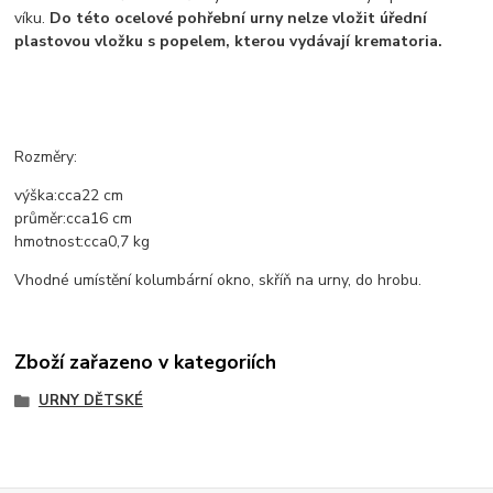
víku.
Do této ocelové pohřební urny nelze vložit úřední
plastovou vložku s popelem, kterou vydávají krematoria.
Rozměry:
výška:
cca
22 cm
průměr:
cca
16 cm
hmotnost:
cca
0,7 kg
Vhodné umístění kolumbární okno, skříň na urny, do hrobu.
Zboží zařazeno v kategoriích
URNY DĚTSKÉ