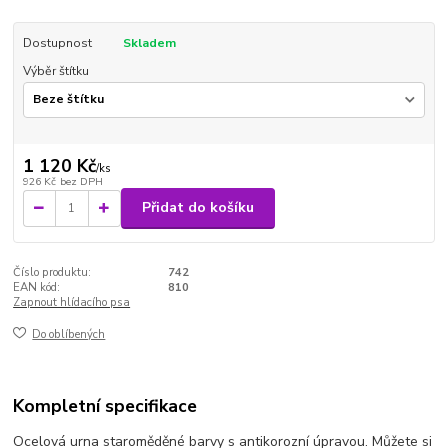
Dostupnost
Skladem
Výběr štítku
1 120 Kč
/
ks
926 Kč
bez DPH
Přidat do košíku
Číslo produktu:
742
EAN kód:
810
Zapnout hlídacího psa
Do oblíbených
Kompletní specifikace
Ocelová urna staroměděné barvy s antikorozní úpravou. Můžete si