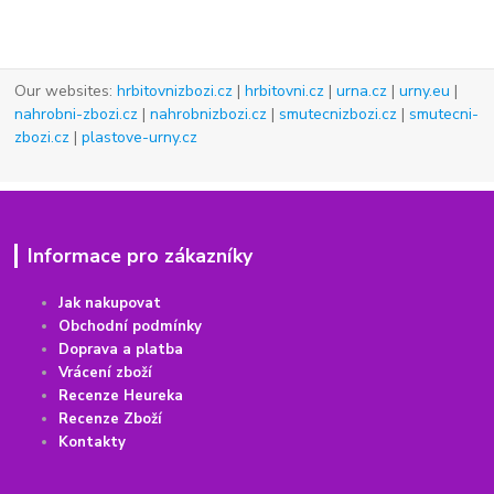
Our websites:
hrbitovnizbozi.cz
|
hrbitovni.cz
|
urna.cz
|
urny.eu
|
nahrobni-zbozi.cz
|
nahrobnizbozi.cz
|
smutecnizbozi.cz
|
smutecni-
zbozi.cz
|
plastove-urny.cz
Informace pro zákazníky
Jak nakupovat
Obchodní podmínky
Doprava a platba
Vrácení
z
boží
Recenze Heureka
Recenze Zboží
Kontakty