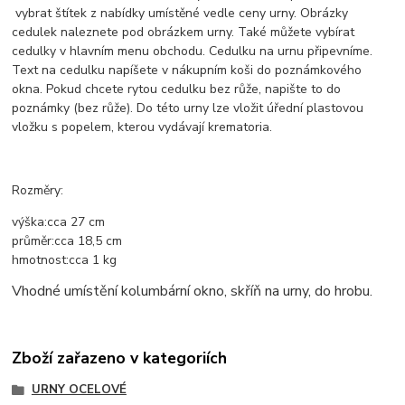
vybrat štítek z nabídky umístěné vedle ceny urny. Obrázky
cedulek naleznete pod obrázkem urny. Také můžete vybírat
cedulky v hlavním menu obchodu. Cedulku na urnu připevníme.
Text na cedulku napíšete v nákupním koši do poznámkového
okna. Pokud chcete rytou cedulku bez růže, napište to do
poznámky (bez růže). Do této urny lze vložit úřední plastovou
vložku s popelem, kterou vydávají krematoria.
Rozměry:
výška:
cca
27 cm
průměr:
cca
18,5 cm
hmotnost:
cca
1
kg
Vhodné umístění kolumbární okno, skříň na urny, do hrobu.
Zboží zařazeno v kategoriích
URNY OCELOVÉ