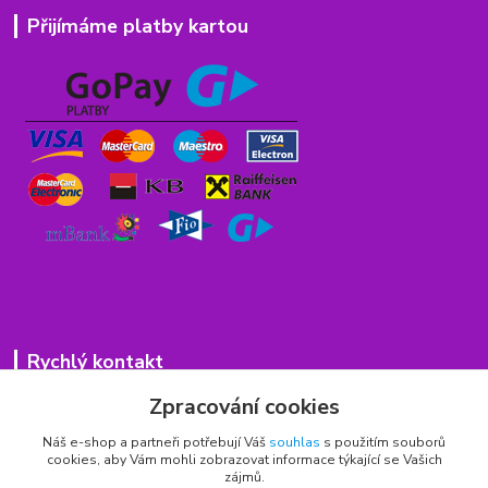
Přijímáme platby kartou
Rychlý kontakt
Zpracování cookies
776 75 93 75
Po - Pá 9,00 - 15,00 hod.
Náš e-shop a partneři potřebují Váš
souhlas
s použitím souborů
cookies, aby Vám mohli zobrazovat informace týkající se Vašich
obchod(zavináč)hrbitovnizbozi.cz
zájmů.