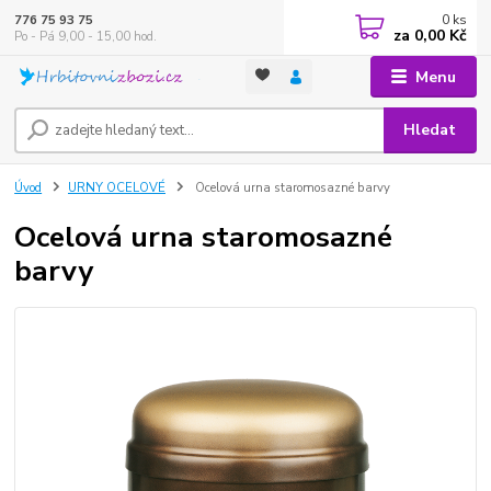
0
ks
776 75 93 75
za
0,00 Kč
Po - Pá 9,00 - 15,00 hod.
Menu
Hledat
Úvod
URNY OCELOVÉ
Ocelová urna staromosazné barvy
Ocelová urna staromosazné
barvy