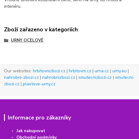
interiéru.
Zboží zařazeno v kategoriích
URNY OCELOVÉ
Our websites:
hrbitovnizbozi.cz
|
hrbitovni.cz
|
urna.cz
|
urny.eu
|
nahrobni-zbozi.cz
|
nahrobnizbozi.cz
|
smutecnizbozi.cz
|
smutecni-
zbozi.cz
|
plastove-urny.cz
Informace pro zákazníky
Jak nakupovat
Obchodní podmínky