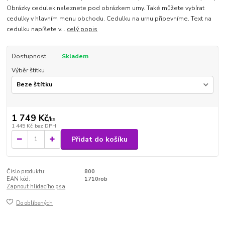
Obrázky cedulek naleznete pod obrázkem urny. Také můžete vybírat
cedulky v hlavním menu obchodu. Cedulku na urnu připevníme. Text na
cedulku napíšete v...
celý popis
Dostupnost
Skladem
Výběr štítku
1 749 Kč
/
ks
1 445 Kč
bez DPH
Přidat do košíku
Číslo produktu:
800
EAN kód:
1710rob
Zapnout hlídacího psa
Do oblíbených