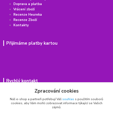
Doprava a platba
Vrácení
z
boží
Recenze Heureka
Recenze Zboží
Kontakty
Přijímáme platby kartou
Rychlý kontakt
Zpracování cookies
776 75 93 75
Po - Pá 9,00 - 15,00 hod.
Náš e-shop a partneři potřebují Váš
souhlas
s použitím souborů
cookies, aby Vám mohli zobrazovat informace týkající se Vašich
obchod(zavináč)hrbitovnizbozi.cz
zájmů.