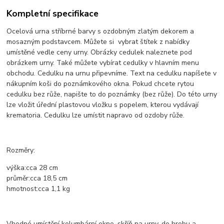
Kompletní specifikace
Ocelová urna stříbrné barvy s ozdobným zlatým dekorem a
mosazným podstavcem. Můžete si vybrat štítek z nabídky
umístěné vedle ceny urny. Obrázky cedulek naleznete pod
obrázkem urny. Také můžete vybírat cedulky v hlavním menu
obchodu. Cedulku na urnu připevníme. Text na cedulku napíšete v
nákupním koši do poznámkového okna. Pokud chcete rytou
cedulku bez růže, napište to do poznámky (bez růže). Do této urny
lze vložit úřední plastovou vložku s popelem, kterou vydávají
krematoria. Cedulku lze umístit napravo od ozdoby růže.
Rozměry:
výška:
cca
28 cm
průměr:
cca
18,5
cm
hmotnost:
cca
1,1 kg
Vhodné umístění kolumbární okno, skříň na urny, do hrobu a