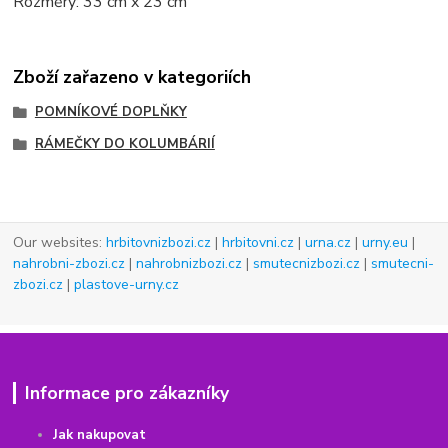
Rozměry: 33 cm x 23 cm
Zboží zařazeno v kategoriích
POMNÍKOVÉ DOPLŇKY
RÁMEČKY DO KOLUMBÁRIÍ
Our websites:
hrbitovnizbozi.cz
|
hrbitovni.cz
|
urna.cz
|
urny.eu
|
nahrobni-zbozi.cz
|
nahrobnizbozi.cz
|
smutecnizbozi.cz
|
smutecni-
zbozi.cz
|
plastove-urny.cz
Informace pro zákazníky
Jak nakupovat