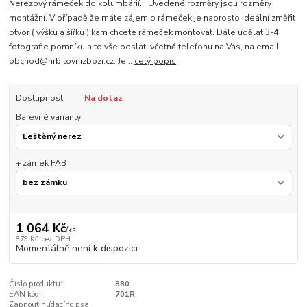
Nerezový rámeček do kolumbárií. Uvedené rozměry jsou rozměry
montážní. V případě že máte zájem o rámeček je naprosto ideální změřit
otvor ( výšku a šířku ) kam chcete rámeček montovat. Dále udělat 3-4
fotografie pomníku a to vše poslat, včetně telefonu na Vás, na email
obchod@hrbitovnizbozi.cz. Je...
celý popis
Dostupnost
Na dotaz
Barevné varianty
+ zámek FAB
1 064 Kč
/
ks
879 Kč
bez DPH
Momentálně není k dispozici
Číslo produktu:
880
EAN kód:
701R
Zapnout hlídacího psa