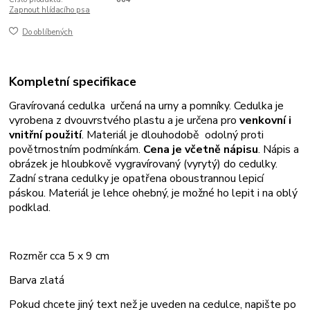
Zapnout hlídacího psa
Do oblíbených
Kompletní specifikace
Gravírovaná cedulka určená na urny a pomníky. Cedulka je
vyrobena z dvouvrstvého plastu a je určena pro
venkovní i
vnitřní použití
. Materiál je dlouhodobě odolný proti
povětrnostním podmínkám.
Cena je včetně nápisu
. Nápis a
obrázek je hloubkově vygravírovaný (vyrytý) do cedulky.
Zadní strana cedulky je opatřena oboustrannou lepicí
páskou. Materiál je lehce ohebný, je možné ho lepit i na oblý
podklad.
Rozměr cca 5 x 9 cm
Barva zlatá
Pokud chcete jiný text než je uveden na cedulce, napište po