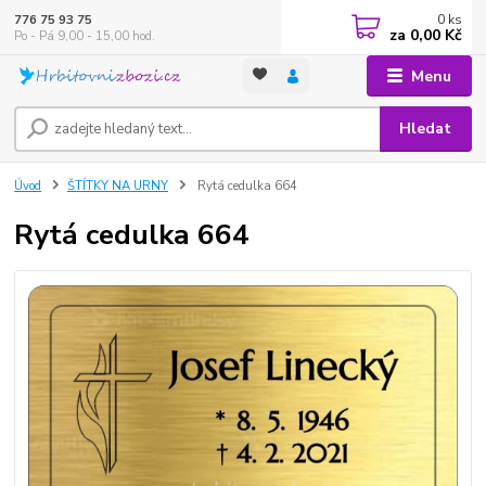
0
ks
776 75 93 75
za
0,00 Kč
Po - Pá 9,00 - 15,00 hod.
Menu
Hledat
Úvod
ŠTÍTKY NA URNY
Rytá cedulka 664
Rytá cedulka 664