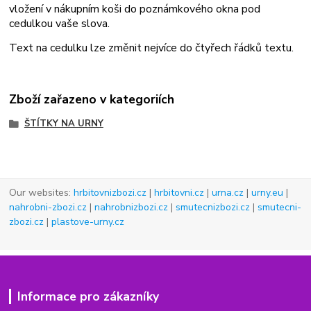
vložení v nákupním koši do poznámkového okna pod
cedulkou vaše slova.
Text na cedulku lze změnit nejvíce do čtyřech řádků textu.
Zboží zařazeno v kategoriích
ŠTÍTKY NA URNY
Our websites:
hrbitovnizbozi.cz
|
hrbitovni.cz
|
urna.cz
|
urny.eu
|
nahrobni-zbozi.cz
|
nahrobnizbozi.cz
|
smutecnizbozi.cz
|
smutecni-
zbozi.cz
|
plastove-urny.cz
Informace pro zákazníky