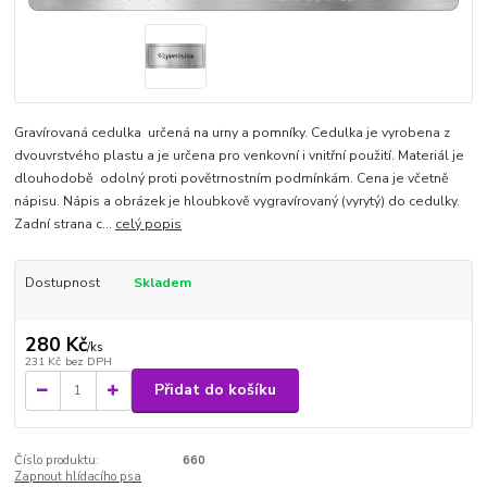
Gravírovaná cedulka určená na urny a pomníky. Cedulka je vyrobena z
dvouvrstvého plastu a je určena pro venkovní i vnitřní použití. Materiál je
dlouhodobě odolný proti povětrnostním podmínkám. Cena je včetně
nápisu. Nápis a obrázek je hloubkově vygravírovaný (vyrytý) do cedulky.
Zadní strana c...
celý popis
Dostupnost
Skladem
280 Kč
/
ks
231 Kč
bez DPH
Přidat do košíku
Číslo produktu:
660
Zapnout hlídacího psa