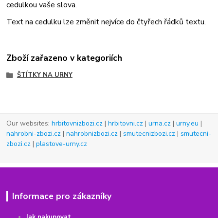
cedulkou vaše slova.
Text na cedulku lze změnit nejvíce do čtyřech řádků textu.
Zboží zařazeno v kategoriích
ŠTÍTKY NA URNY
Our websites:
hrbitovnizbozi.cz
|
hrbitovni.cz
|
urna.cz
|
urny.eu
|
nahrobni-zbozi.cz
|
nahrobnizbozi.cz
|
smutecnizbozi.cz
|
smutecni-
zbozi.cz
|
plastove-urny.cz
Informace pro zákazníky
Jak nakupovat