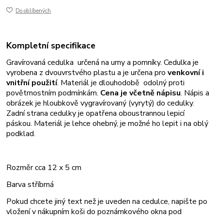
Do oblíbených
Kompletní specifikace
Gravírovaná cedulka určená na urny a pomníky. Cedulka je
vyrobena z dvouvrstvého plastu a je určena pro
venkovní i
vnitřní použití
. Materiál je dlouhodobě odolný proti
povětrnostním podmínkám.
Cena je včetně nápisu
. Nápis a
obrázek je hloubkově vygravírovaný (vyrytý) do cedulky.
Zadní strana cedulky je opatřena oboustrannou lepicí
páskou. Materiál je lehce ohebný, je možné ho lepit i na oblý
podklad.
Rozměr cca 12 x 5 cm
Barva stříbrná
Pokud chcete jiný text než je uveden na cedulce, napište po
vložení v nákupním koši do poznámkového okna pod