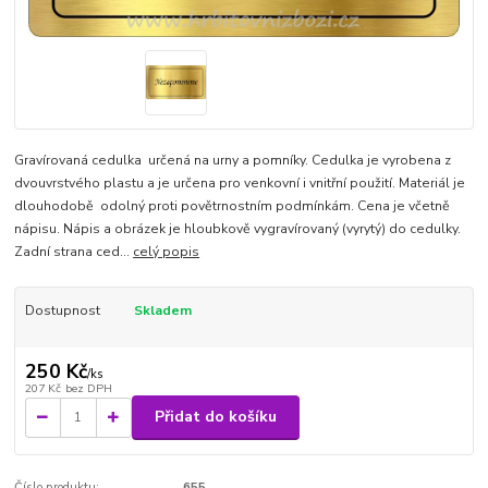
Gravírovaná cedulka určená na urny a pomníky. Cedulka je vyrobena z
dvouvrstvého plastu a je určena pro venkovní i vnitřní použití. Materiál je
dlouhodobě odolný proti povětrnostním podmínkám. Cena je včetně
nápisu. Nápis a obrázek je hloubkově vygravírovaný (vyrytý) do cedulky.
Zadní strana ced...
celý popis
Dostupnost
Skladem
250 Kč
/
ks
207 Kč
bez DPH
Přidat do košíku
Číslo produktu:
655