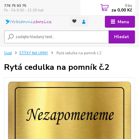
0
ks
776 75 93 75
za
0,00 Kč
Po - Pá 9,00 - 15,00 hod.
Menu
Hledat
Úvod
ŠTÍTKY NA URNY
Rytá cedulka na pomník č.2
Rytá cedulka na pomník č.2