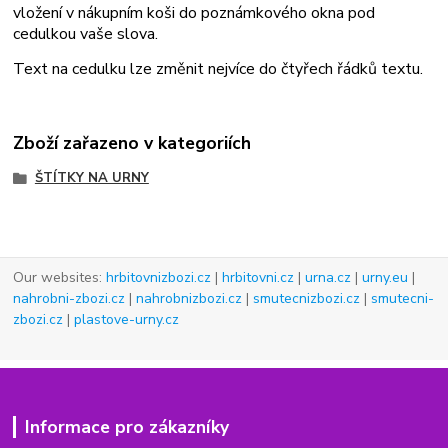
vložení v nákupním koši do poznámkového okna pod
cedulkou vaše slova.
Text na cedulku lze změnit nejvíce do čtyřech řádků textu.
Zboží zařazeno v kategoriích
ŠTÍTKY NA URNY
Our websites:
hrbitovnizbozi.cz
|
hrbitovni.cz
|
urna.cz
|
urny.eu
|
nahrobni-zbozi.cz
|
nahrobnizbozi.cz
|
smutecnizbozi.cz
|
smutecni-
zbozi.cz
|
plastove-urny.cz
Informace pro zákazníky