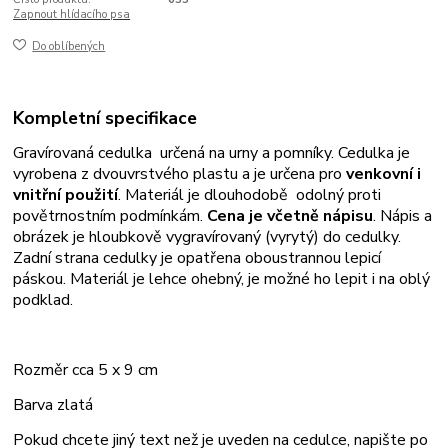
Zapnout hlídacího psa
Do oblíbených
Kompletní specifikace
Gravírovaná cedulka určená na urny a pomníky. Cedulka je
vyrobena z dvouvrstvého plastu a je určena pro
venkovní i
vnitřní použití
. Materiál je dlouhodobě odolný proti
povětrnostním podmínkám.
Cena je včetně nápisu
. Nápis a
obrázek je hloubkově vygravírovaný (vyrytý) do cedulky.
Zadní strana cedulky je opatřena oboustrannou lepicí
páskou. Materiál je lehce ohebný, je možné ho lepit i na oblý
podklad.
Rozměr cca 5 x 9 cm
Barva zlatá
Pokud chcete jiný text než je uveden na cedulce, napište po