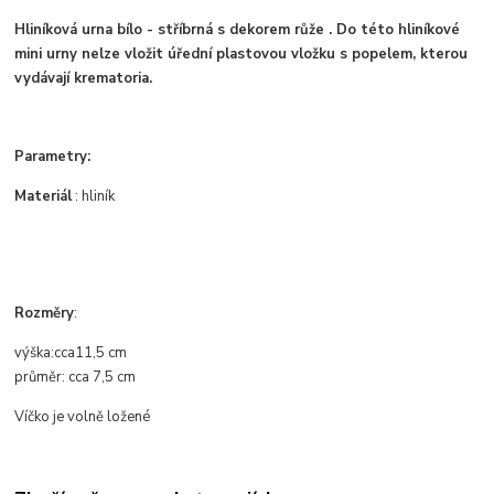
Hliníková urna bílo - stříbrná s dekorem růže . Do této hliníkové
mini urny nelze vložit úřední plastovou vložku s popelem, kterou
vydávají krematoria.
Parametry:
Materiál
: hliník
Rozměry
:
výška:
cca
11,5 cm
průměr
: cca
7,5 cm
Víčko je volně ložené