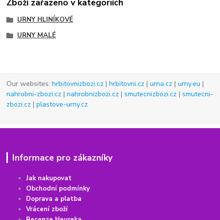
Zboží zařazeno v kategoriích
URNY HLINÍKOVÉ
URNY MALÉ
Our websites:
hrbitovnizbozi.cz
|
hrbitovni.cz
|
urna.cz
|
urny.eu
|
nahrobni-zbozi.cz
|
nahrobnizbozi.cz
|
smutecnizbozi.cz
|
smutecni-
zbozi.cz
|
plastove-urny.cz
Informace pro zákazníky
Jak nakupovat
Obchodní podmínky
Doprava a platba
Vrácení
z
boží
Recenze Heureka