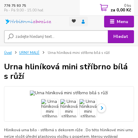
0
ks
776 75 93 75
za
0,00 Kč
Po - Pá 9,00 - 15,00 hod.
Menu
Hledat
Úvod
URNY MALÉ
Urna hliníková mini stříbrno bílá s růží
Urna hliníková mini stříbrno bílá
s růží
Hliníková urna bílo - stříbrná s dekorem růže . Do této hliníkové mini urny
nelze vložit úřední plastovou vložku s popelem, kterou vydávají