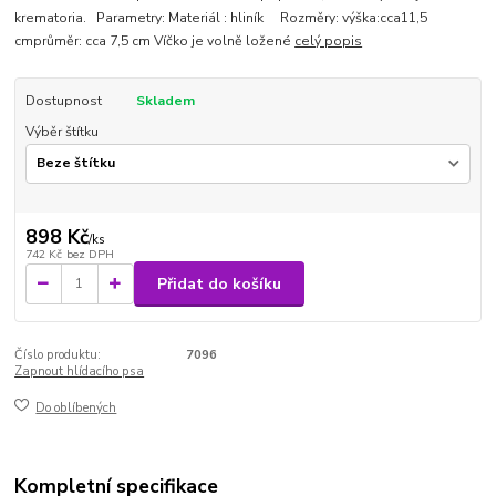
krematoria. Parametry: Materiál : hliník Rozměry: výška:cca11,5
cmprůměr: cca 7,5 cm Víčko je volně ložené
celý popis
Dostupnost
Skladem
Výběr štítku
898 Kč
/
ks
742 Kč
bez DPH
Přidat do košíku
Číslo produktu:
7096
Zapnout hlídacího psa
Do oblíbených
Kompletní specifikace