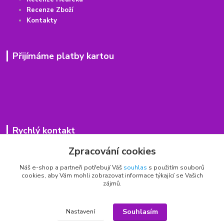
Recenze Zboží
Kontakty
Přijímáme platby kartou
Rychlý kontakt
Zpracování cookies
776 75 93 75
Po - Pá 9,00 - 15,00 hod.
Náš e-shop a partneři potřebují Váš
souhlas
s použitím souborů
cookies, aby Vám mohli zobrazovat informace týkající se Vašich
obchod(zavináč)hrbitovnizbozi.cz
zájmů.
Souhlasím
Nastavení